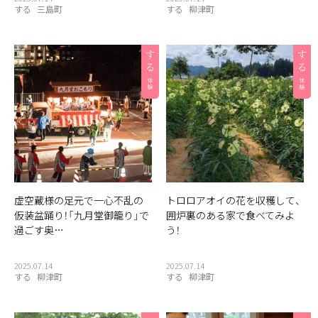
する
三島町
する
柳津町
虚空蔵様の足元で一心不乱の
トロロアオイの花を収穫して、
仮装盆踊り！「九月堂御籠り」で
囲炉裏のある家で食べてみよ
過ごす奥…
う！
2025.07.14
2025.07.14
する
柳津町
する
柳津町