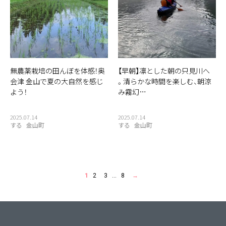
無農薬栽培の田んぼを体感！奥
【早朝】凛とした朝の只見川へ
会津 金山で夏の大自然を感じ
。清らかな時間を楽しむ、朝涼
よう！
み霧幻…
2025.07.14
2025.07.14
する
金山町
する
金山町
1
2
3
…
8
→