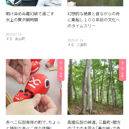
明け染めぬ霧幻峡で過ごす
幻想的な絶景と昔ながらの舟
水上の贅沢朝時間
に乗船し１００年前の文化へ
のタイムスリ…
2025.07.14
する
金山町
2025.07.14
する
三島町
赤べこ伝説発祥の町で、ちょっ
高姫伝説の峠道。三島町・間方
と特別な赤べこ作り体験！
のブナの木茂る「美女峠」で森