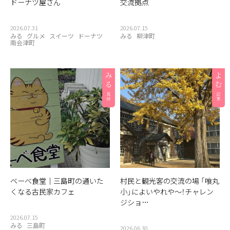
ドーナツ屋さん
交流拠点
2026.07.31
2026.07.15
みる
グルメ
スイーツ
ドーナツ
みる
柳津町
南会津町
ベーべ食堂｜三島町の通いた
村民と観光客の交流の場 「喰丸
くなる古民家カフェ
小」によいやれや〜！チャレン
ジショ…
2026.07.15
みる
三島町
2026.06.30