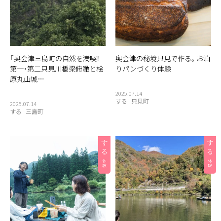
「奥会津三島町の自然を満喫！
奥会津の秘境只見で作る。お泊
第一・第二只見川橋梁俯瞰と桧
りパンづくり体験
原丸山城…
2025.07.14
する
只見町
2025.07.14
する
三島町