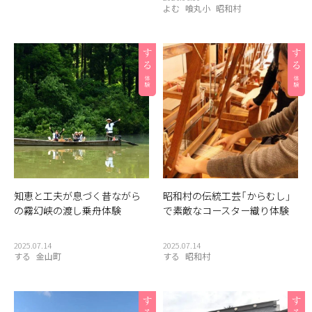
よむ
喰丸小
昭和村
知恵と工夫が息づく昔ながら
昭和村の伝統工芸「からむし」
の霧幻峡の渡し乗舟体験
で素敵なコースター織り体験
2025.07.14
2025.07.14
する
金山町
する
昭和村