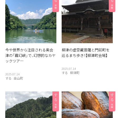
今や世界から注目される奥会
柳津の虚空蔵菩薩と門前町を
津の「霧幻峡」で、幻想的なカヤ
巡るまち歩き！【柳津町会場】
ックツア…
2025.07.14
する
柳津町
2025.07.14
する
金山町