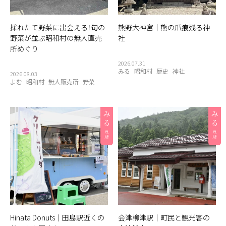
採れたて野菜に出会える！旬の
熊野大神宮｜熊の爪痕残る神
野菜が並ぶ昭和村の無人直売
社
所めぐり
2026.07.31
みる
昭和村
歴史
神社
2026.08.03
よむ
昭和村
無人販売所
野菜
Hinata Donuts｜田島駅近くの
会津柳津駅｜町民と観光客の