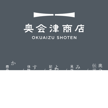
伝言板
奥会津
かう
する
よむ
みる
商品
体験
記事
見所