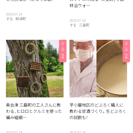
林浴ウォ…
2025.07.14
する
柳津町
2025.07.14
する
三島町
奥会津 三島町の工人さんに教
芋小屋地区のどぶろく職人に
わる、ヒロロとクルミを使った
教わる甘酒づくり。生どぶろく
編み組細…
の試飲も！
2025.07.14
2025.07.14