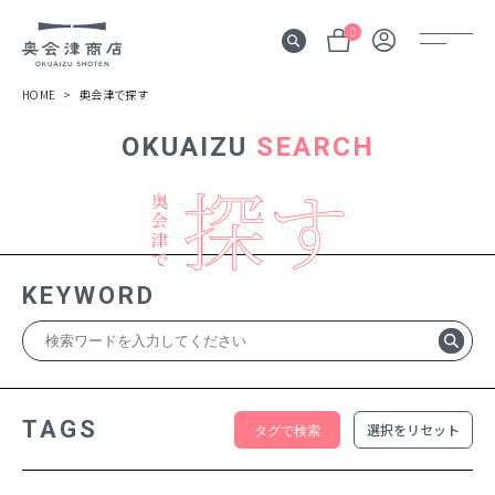
0
HOME
奥会津で探す
OKUAIZU
SEARCH
奥会津
伝言板
みる
見所
KEYWORD
よむ
記事
する
体験
TAGS
選択をリセット
かう