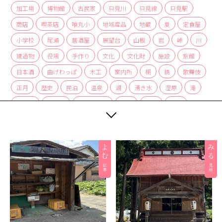
加工場
博物館
古民家
只見川
只見線
只見駅
商店
喫茶店
喰丸小
地域産品
地蔵
夏
定食屋
小学校
尾瀬
居酒屋
展望台
山椒
岩
峠
川
建造物
役場
手作り
文化
文化財
施設
旅館
日本酒
曲げわっぱ
木工
案内所
桐
橋
歌舞伎
正月
歴史
民泊
温泉
湖
湧き水
湿原
滝
炭酸水
炭酸泉
無人販売所
着物
神社
紅茶
紅葉
経木
絶景
編み組み細工
美術館
自然
自然景観
茅葺
蕎麦
薬局
裁ちそば
観光協会
観光案内所
観光物産協会
豆腐
赤カボチャ
足湯
道の駅
郵便局
重要文化財
野菜
釣り
銀行
集落
雑貨
霧幻峡
霧幻峡の渡し
風景
食堂
飲食店
餅
駅