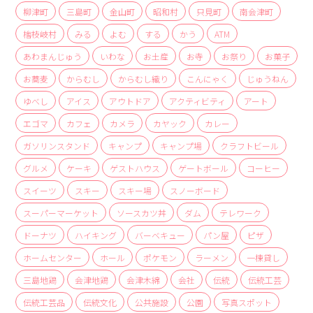
商品
柳津町
三島町
金山町
昭和村
只見町
南会津町
檜枝岐村
みる
よむ
する
かう
ATM
検索
あわまんじゅう
いわな
お土産
お寺
お祭り
お菓子
ABOUT
お蕎麦
からむし
からむし織り
こんにゃく
じゅうねん
相談窓口
ゆべし
アイス
アウトドア
アクティビティ
アート
アクセス
エゴマ
カフェ
カメラ
カヤック
カレー
お問い合わせ
ガソリンスタンド
キャンプ
キャンプ場
クラフトビール
グルメ
ケーキ
ゲストハウス
ゲートボール
コーヒー
スイーツ
スキー
スキー場
スノーボード
スーパーマーケット
ソースカツ丼
ダム
テレワーク
ドーナツ
ハイキング
バーベキュー
パン屋
ピザ
ホームセンター
ホール
ポケモン
ラーメン
一棟貸し
三島地鶏
会津地鶏
会津木綿
会社
伝統
伝統工芸
伝統工芸品
伝統文化
公共施設
公園
写真スポット