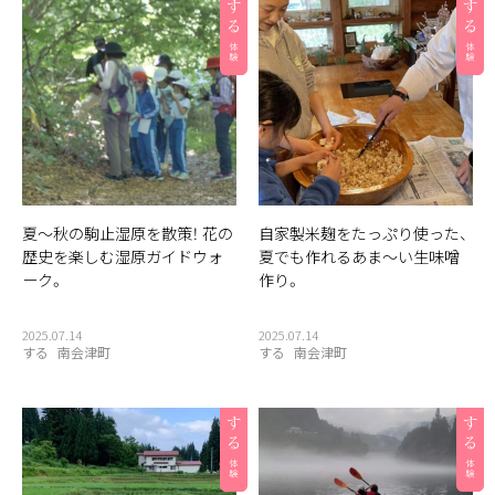
夏〜秋の駒止湿原を散策！ 花の
自家製米麹をたっぷり使った、
歴史を楽しむ湿原ガイドウォ
夏でも作れるあま〜い生味噌
ーク。
作り。
2025.07.14
2025.07.14
する
南会津町
する
南会津町