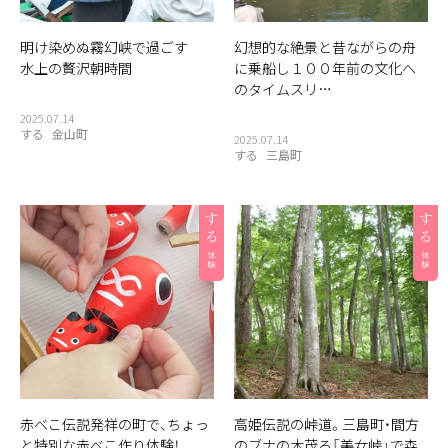
明け染めぬ霧幻峡で過ごす
幻想的な絶景と昔ながらの舟
水上の贅沢朝時間
に乗船し１００年前の文化へ
のタイムスリ…
2025.07.14
する
金山町
2025.07.14
する
三島町
赤べこ伝説発祥の町で、ちょっ
高姫伝説の峠道。三島町・間方
と特別な赤べこ作り体験！
のブナの木茂る「美女峠」で森