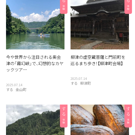
今や世界から注目される奥会
柳津の虚空蔵菩薩と門前町を
津の「霧幻峡」で、幻想的なカヤ
巡るまち歩き！【柳津町会場】
ックツア…
2025.07.14
する
柳津町
2025.07.14
する
金山町