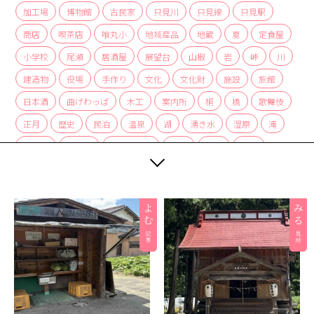
加工場
博物館
古民家
只見川
只見線
只見駅
商店
喫茶店
喰丸小
地域産品
地蔵
夏
定食屋
小学校
尾瀬
居酒屋
展望台
山椒
岩
峠
川
建造物
役場
手作り
文化
文化財
施設
旅館
日本酒
曲げわっぱ
木工
案内所
桐
橋
歌舞伎
正月
歴史
民泊
温泉
湖
湧き水
湿原
滝
炭酸水
炭酸泉
無人販売所
着物
神社
紅茶
紅葉
経木
絶景
編み組み細工
美術館
自然
自然景観
茅葺
蕎麦
薬局
裁ちそば
観光協会
観光案内所
観光物産協会
豆腐
赤カボチャ
足湯
道の駅
郵便局
重要文化財
野菜
釣り
銀行
集落
雑貨
霧幻峡
霧幻峡の渡し
風景
食堂
飲食店
餅
駅