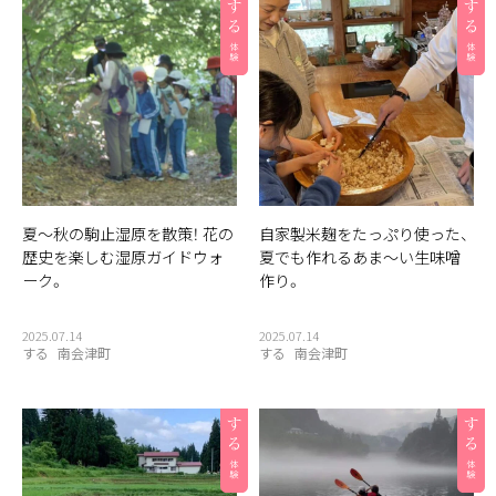
夏〜秋の駒止湿原を散策！ 花の
自家製米麹をたっぷり使った、
歴史を楽しむ湿原ガイドウォ
夏でも作れるあま〜い生味噌
ーク。
作り。
2025.07.14
2025.07.14
する
南会津町
する
南会津町