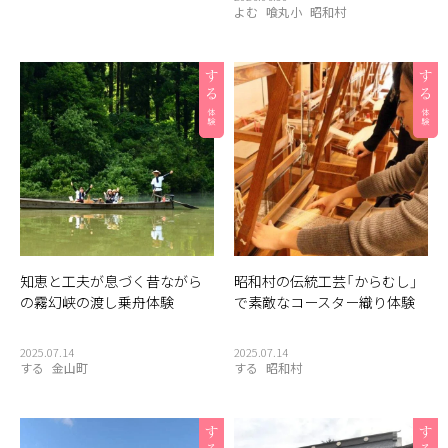
よむ
喰丸小
昭和村
知恵と工夫が息づく昔ながら
昭和村の伝統工芸「からむし」
の霧幻峡の渡し乗舟体験
で素敵なコースター織り体験
2025.07.14
2025.07.14
する
金山町
する
昭和村