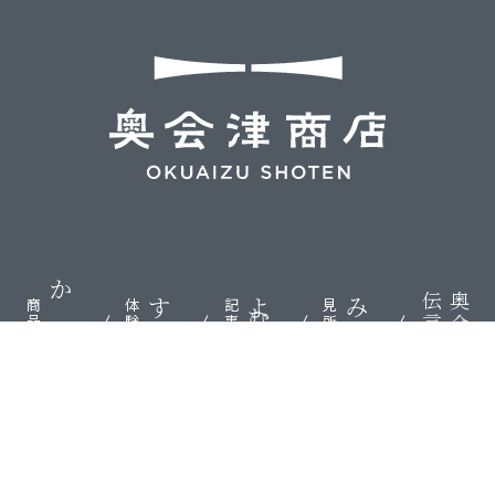
伝言板
奥会津
かう
する
よむ
みる
商品
体験
記事
見所