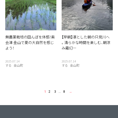
無農薬栽培の田んぼを体感！奥
【早朝】凛とした朝の只見川へ
会津 金山で夏の大自然を感じ
。清らかな時間を楽しむ、朝涼
よう！
み霧幻…
2025.07.14
2025.07.14
する
金山町
する
金山町
1
2
3
…
8
→