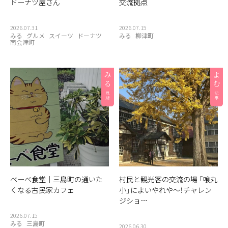
ドーナツ屋さん
交流拠点
2026.07.31
2026.07.15
みる
グルメ
スイーツ
ドーナツ
みる
柳津町
南会津町
ベーべ食堂｜三島町の通いた
村民と観光客の交流の場 「喰丸
くなる古民家カフェ
小」によいやれや〜！チャレン
ジショ…
2026.07.15
みる
三島町
2026.06.30