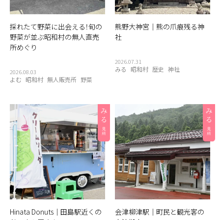
採れたて野菜に出会える！旬の
熊野大神宮｜熊の爪痕残る神
野菜が並ぶ昭和村の無人直売
社
所めぐり
2026.07.31
みる
昭和村
歴史
神社
2026.08.03
よむ
昭和村
無人販売所
野菜
Hinata Donuts｜田島駅近くの
会津柳津駅｜町民と観光客の