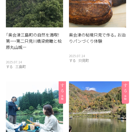
「奥会津三島町の自然を満喫！
奥会津の秘境只見で作る。お泊
第一・第二只見川橋梁俯瞰と桧
りパンづくり体験
原丸山城…
2025.07.14
する
只見町
2025.07.14
する
三島町