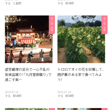
する
三島町
する
柳津町
虚空蔵様の足元で一心不乱の
トロロアオイの花を収穫して、
仮装盆踊り！「九月堂御籠り」で
囲炉裏のある家で食べてみよ
過ごす奥…
う！
2025.07.14
2025.07.14
する
柳津町
する
柳津町