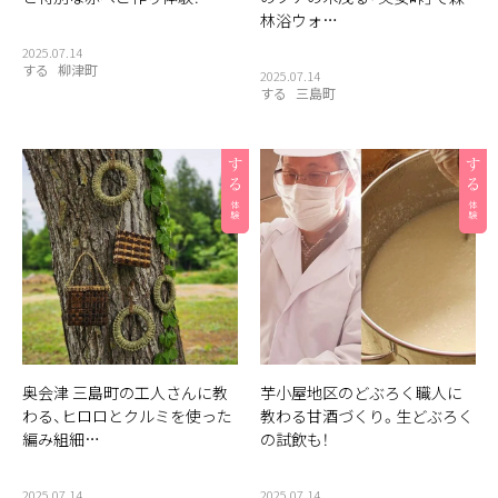
林浴ウォ…
2025.07.14
する
柳津町
2025.07.14
する
三島町
奥会津 三島町の工人さんに教
芋小屋地区のどぶろく職人に
わる、ヒロロとクルミを使った
教わる甘酒づくり。生どぶろく
編み組細…
の試飲も！
2025.07.14
2025.07.14