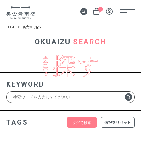
0
HOME
奥会津で探す
OKUAIZU
SEARCH
奥会津
伝言板
みる
見所
KEYWORD
よむ
記事
する
体験
TAGS
選択をリセット
かう