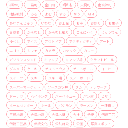
商品
柳津町
三島町
金山町
昭和村
只見町
南会津町
檜枝岐村
みる
よむ
する
かう
ATM
検索
あわまんじゅう
いわな
お土産
お寺
お祭り
お菓子
ABOUT
お蕎麦
からむし
からむし織り
こんにゃく
じゅうねん
相談窓口
ゆべし
アイス
アウトドア
アクティビティ
アート
アクセス
エゴマ
カフェ
カメラ
カヤック
カレー
お問い合わせ
ガソリンスタンド
キャンプ
キャンプ場
クラフトビール
グルメ
ケーキ
ゲストハウス
ゲートボール
コーヒー
スイーツ
スキー
スキー場
スノーボード
スーパーマーケット
ソースカツ丼
ダム
テレワーク
ドーナツ
ハイキング
バーベキュー
パン屋
ピザ
ホームセンター
ホール
ポケモン
ラーメン
一棟貸し
三島地鶏
会津地鶏
会津木綿
会社
伝統
伝統工芸
伝統工芸品
伝統文化
公共施設
公園
写真スポット