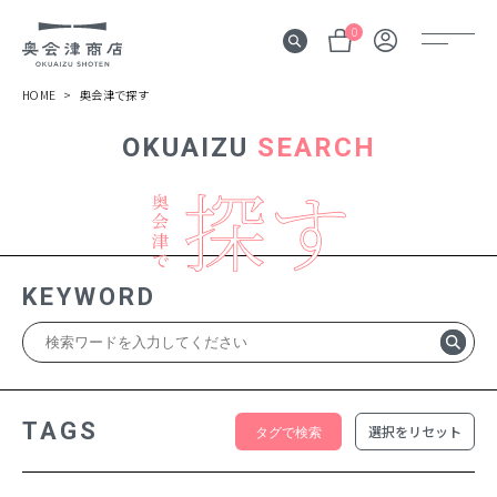
0
HOME
奥会津で探す
OKUAIZU
SEARCH
奥会津
伝言板
みる
見所
KEYWORD
よむ
記事
する
体験
TAGS
選択をリセット
かう