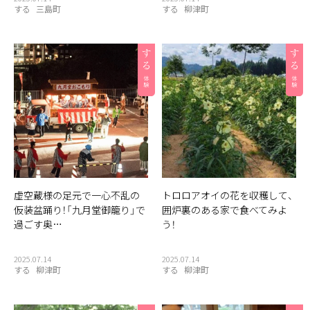
する
三島町
する
柳津町
虚空蔵様の足元で一心不乱の
トロロアオイの花を収穫して、
仮装盆踊り！「九月堂御籠り」で
囲炉裏のある家で食べてみよ
過ごす奥…
う！
2025.07.14
2025.07.14
する
柳津町
する
柳津町