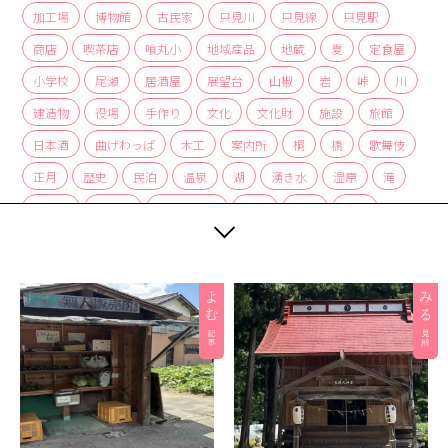
加工場
博物館
古民家
只見川
只見線
只見駅
商店
喫茶店
喰丸小
地域産品
地蔵
夏
定食屋
小学校
尾瀬
居酒屋
展望台
山椒
岩
峠
川
建造物
役場
手作り
文化
文化財
施設
旅館
日本酒
曲げわっぱ
木工
案内所
桐
橋
歌舞伎
正月
歴史
民泊
温泉
湖
湧き水
湿原
滝
炭酸水
炭酸泉
無人販売所
着物
神社
紅茶
紅葉
経木
絶景
編み組み細工
美術館
自然
自然景観
茅葺
蕎麦
薬局
裁ちそば
観光協会
観光案内所
観光物産協会
豆腐
赤カボチャ
足湯
道の駅
郵便局
重要文化財
野菜
釣り
銀行
集落
雑貨
霧幻峡
霧幻峡の渡し
風景
食堂
飲食店
餅
駅