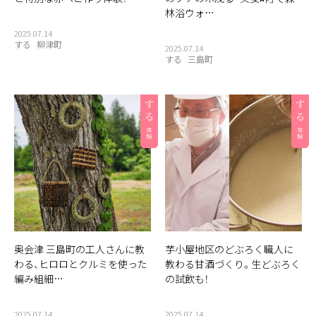
林浴ウォ…
2025.07.14
する
柳津町
2025.07.14
する
三島町
奥会津 三島町の工人さんに教
芋小屋地区のどぶろく職人に
わる、ヒロロとクルミを使った
教わる甘酒づくり。生どぶろく
編み組細…
の試飲も！
2025.07.14
2025.07.14