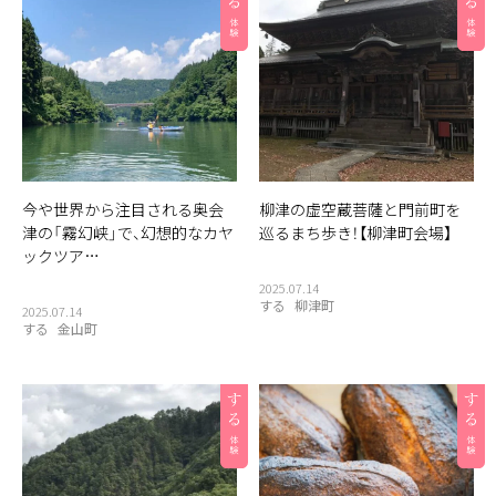
今や世界から注目される奥会
柳津の虚空蔵菩薩と門前町を
津の「霧幻峡」で、幻想的なカヤ
巡るまち歩き！【柳津町会場】
ックツア…
2025.07.14
する
柳津町
2025.07.14
する
金山町