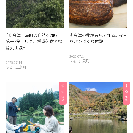
「奥会津三島町の自然を満喫！
奥会津の秘境只見で作る。お泊
第一・第二只見川橋梁俯瞰と桧
りパンづくり体験
原丸山城…
2025.07.14
する
只見町
2025.07.14
する
三島町