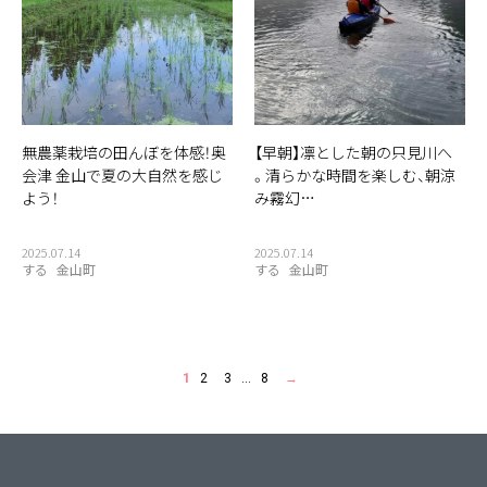
無農薬栽培の田んぼを体感！奥
【早朝】凛とした朝の只見川へ
会津 金山で夏の大自然を感じ
。清らかな時間を楽しむ、朝涼
よう！
み霧幻…
2025.07.14
2025.07.14
する
金山町
する
金山町
1
2
3
…
8
→