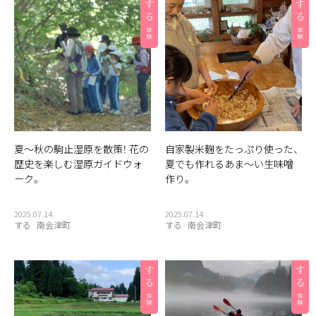
夏〜秋の駒止湿原を散策！ 花の
自家製米麹をたっぷり使った、
歴史を楽しむ湿原ガイドウォ
夏でも作れるあま〜い生味噌
ーク。
作り。
2025.07.14
2025.07.14
する
南会津町
する
南会津町