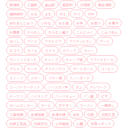
商品
柳津町
三島町
金山町
昭和村
只見町
南会津町
檜枝岐村
みる
よむ
する
かう
ATM
検索
あわまんじゅう
いわな
お土産
お寺
お祭り
お菓子
ABOUT
お蕎麦
からむし
からむし織り
こんにゃく
じゅうねん
相談窓口
ゆべし
アイス
アウトドア
アクティビティ
アート
アクセス
エゴマ
カフェ
カメラ
カヤック
カレー
お問い合わせ
ガソリンスタンド
キャンプ
キャンプ場
クラフトビール
グルメ
ケーキ
ゲストハウス
ゲートボール
コーヒー
スイーツ
スキー
スキー場
スノーボード
スーパーマーケット
ソースカツ丼
ダム
テレワーク
ドーナツ
ハイキング
バーベキュー
パン屋
ピザ
ホームセンター
ホール
ポケモン
ラーメン
一棟貸し
三島地鶏
会津地鶏
会津木綿
会社
伝統
伝統工芸
伝統工芸品
伝統文化
公共施設
公園
写真スポット