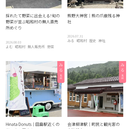
採れたて野菜に出会える！旬の
熊野大神宮｜熊の爪痕残る神
野菜が並ぶ昭和村の無人直売
社
所めぐり
2026.07.31
みる
昭和村
歴史
神社
2026.08.03
よむ
昭和村
無人販売所
野菜
Hinata Donuts｜田島駅近くの
会津柳津駅｜町民と観光客の