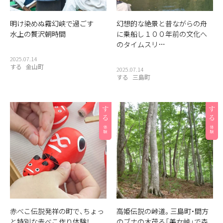
明け染めぬ霧幻峡で過ごす
幻想的な絶景と昔ながらの舟
水上の贅沢朝時間
に乗船し１００年前の文化へ
のタイムスリ…
2025.07.14
する
金山町
2025.07.14
する
三島町
赤べこ伝説発祥の町で、ちょっ
高姫伝説の峠道。三島町・間方
と特別な赤べこ作り体験！
のブナの木茂る「美女峠」で森