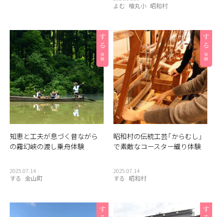
よむ
喰丸小
昭和村
知恵と工夫が息づく昔ながら
昭和村の伝統工芸「からむし」
の霧幻峡の渡し乗舟体験
で素敵なコースター織り体験
2025.07.14
2025.07.14
する
金山町
する
昭和村