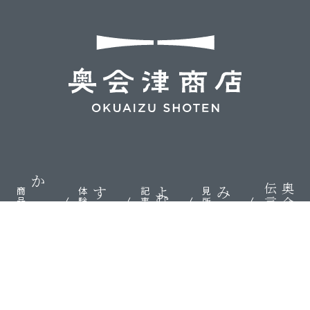
伝言板
奥会津
かう
する
よむ
みる
商品
体験
記事
見所