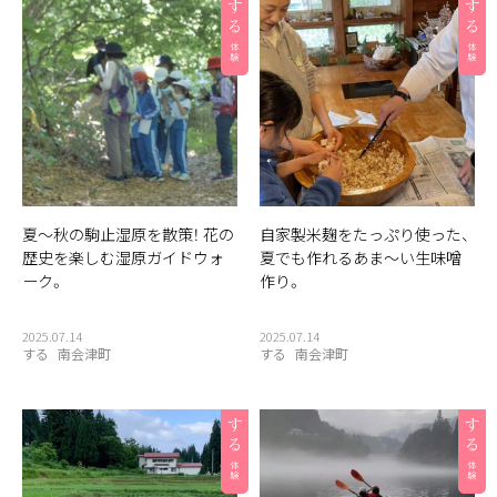
夏〜秋の駒止湿原を散策！ 花の
自家製米麹をたっぷり使った、
歴史を楽しむ湿原ガイドウォ
夏でも作れるあま〜い生味噌
ーク。
作り。
2025.07.14
2025.07.14
する
南会津町
する
南会津町