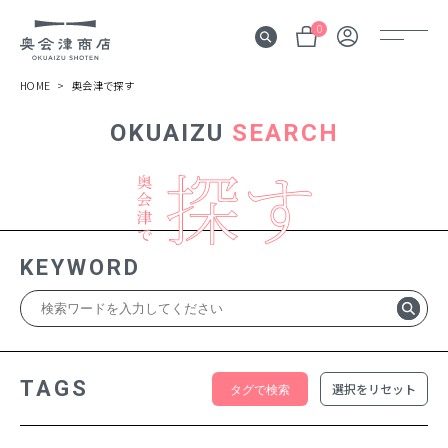
0
HOME
奥会津で探す
OKUAIZU
SEARCH
奥会津
伝言板
みる
見所
KEYWORD
よむ
記事
する
体験
TAGS
選択をリセット
かう