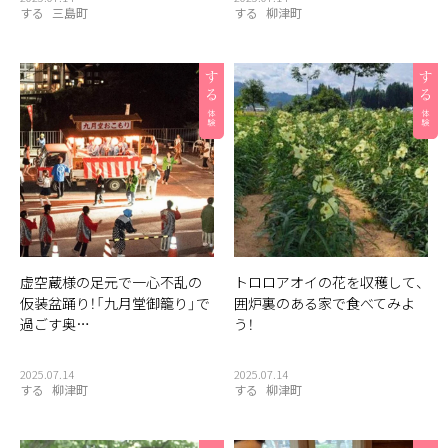
する
三島町
する
柳津町
虚空蔵様の足元で一心不乱の
トロロアオイの花を収穫して、
仮装盆踊り！「九月堂御籠り」で
囲炉裏のある家で食べてみよ
過ごす奥…
う！
2025.07.14
2025.07.14
する
柳津町
する
柳津町