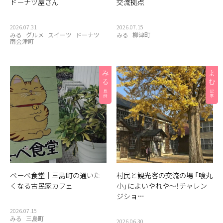
ドーナツ屋さん
交流拠点
2026.07.31
2026.07.15
みる
グルメ
スイーツ
ドーナツ
みる
柳津町
南会津町
ベーべ食堂｜三島町の通いた
村民と観光客の交流の場 「喰丸
くなる古民家カフェ
小」によいやれや〜！チャレン
ジショ…
2026.07.15
みる
三島町
2026.06.30