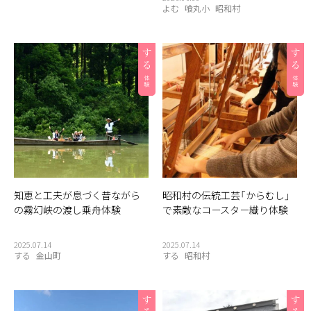
よむ
喰丸小
昭和村
知恵と工夫が息づく昔ながら
昭和村の伝統工芸「からむし」
の霧幻峡の渡し乗舟体験
で素敵なコースター織り体験
2025.07.14
2025.07.14
する
金山町
する
昭和村