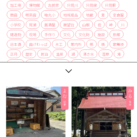
加工場
博物館
古民家
只見川
只見線
只見駅
商店
喫茶店
喰丸小
地域産品
地蔵
夏
定食屋
小学校
尾瀬
居酒屋
展望台
山椒
岩
峠
川
建造物
役場
手作り
文化
文化財
施設
旅館
日本酒
曲げわっぱ
木工
案内所
桐
橋
歌舞伎
正月
歴史
民泊
温泉
湖
湧き水
湿原
滝
炭酸水
炭酸泉
無人販売所
着物
神社
紅茶
紅葉
経木
絶景
編み組み細工
美術館
自然
自然景観
茅葺
蕎麦
薬局
裁ちそば
観光協会
観光案内所
観光物産協会
豆腐
赤カボチャ
足湯
道の駅
郵便局
重要文化財
野菜
釣り
銀行
集落
雑貨
霧幻峡
霧幻峡の渡し
風景
食堂
飲食店
餅
駅