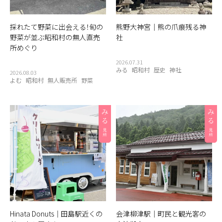
採れたて野菜に出会える！旬の
熊野大神宮｜熊の爪痕残る神
野菜が並ぶ昭和村の無人直売
社
所めぐり
2026.07.31
みる
昭和村
歴史
神社
2026.08.03
よむ
昭和村
無人販売所
野菜
Hinata Donuts｜田島駅近くの
会津柳津駅｜町民と観光客の