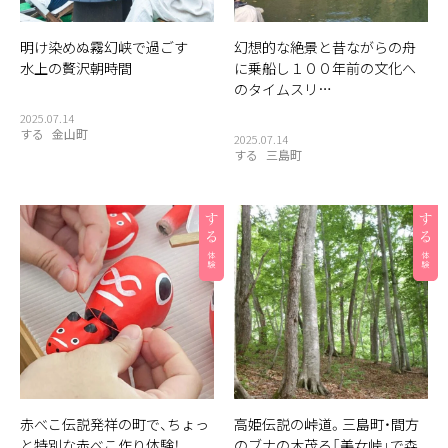
明け染めぬ霧幻峡で過ごす
幻想的な絶景と昔ながらの舟
水上の贅沢朝時間
に乗船し１００年前の文化へ
のタイムスリ…
2025.07.14
する
金山町
2025.07.14
する
三島町
赤べこ伝説発祥の町で、ちょっ
高姫伝説の峠道。三島町・間方
と特別な赤べこ作り体験！
のブナの木茂る「美女峠」で森