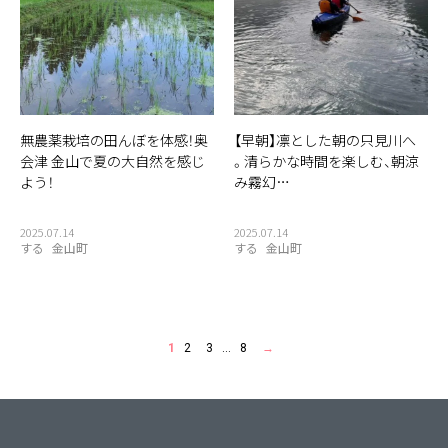
無農薬栽培の田んぼを体感！奥
【早朝】凛とした朝の只見川へ
会津 金山で夏の大自然を感じ
。清らかな時間を楽しむ、朝涼
よう！
み霧幻…
2025.07.14
2025.07.14
する
金山町
する
金山町
1
2
3
…
8
→