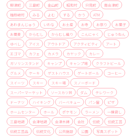
商品
柳津町
三島町
金山町
昭和村
只見町
南会津町
檜枝岐村
みる
よむ
する
かう
ATM
検索
あわまんじゅう
いわな
お土産
お寺
お祭り
お菓子
ABOUT
お蕎麦
からむし
からむし織り
こんにゃく
じゅうねん
相談窓口
ゆべし
アイス
アウトドア
アクティビティ
アート
アクセス
エゴマ
カフェ
カメラ
カヤック
カレー
お問い合わせ
ガソリンスタンド
キャンプ
キャンプ場
クラフトビール
グルメ
ケーキ
ゲストハウス
ゲートボール
コーヒー
スイーツ
スキー
スキー場
スノーボード
スーパーマーケット
ソースカツ丼
ダム
テレワーク
ドーナツ
ハイキング
バーベキュー
パン屋
ピザ
ホームセンター
ホール
ポケモン
ラーメン
一棟貸し
三島地鶏
会津地鶏
会津木綿
会社
伝統
伝統工芸
伝統工芸品
伝統文化
公共施設
公園
写真スポット