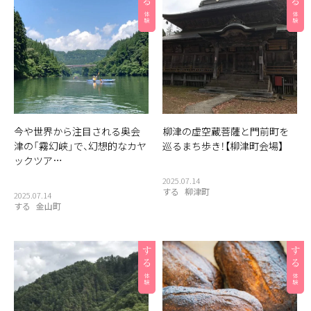
今や世界から注目される奥会
柳津の虚空蔵菩薩と門前町を
津の「霧幻峡」で、幻想的なカヤ
巡るまち歩き！【柳津町会場】
ックツア…
2025.07.14
する
柳津町
2025.07.14
する
金山町