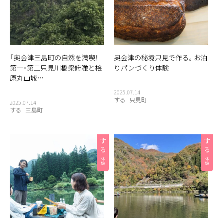
「奥会津三島町の自然を満喫！
奥会津の秘境只見で作る。お泊
第一・第二只見川橋梁俯瞰と桧
りパンづくり体験
原丸山城…
2025.07.14
する
只見町
2025.07.14
する
三島町