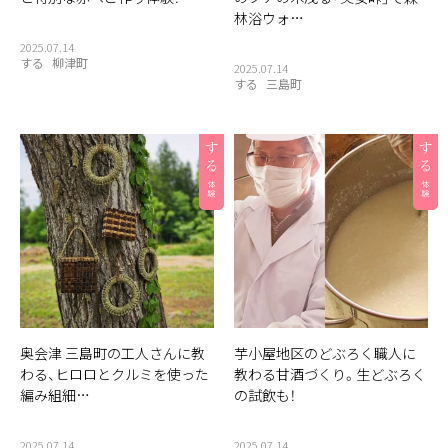
林浴ウォ…
2025.07.14
する
柳津町
2025.07.14
する
三島町
奥会津 三島町の工人さんに教
芋小屋地区のどぶろく職人に
わる、ヒロロとクルミを使った
教わる甘酒づくり。生どぶろく
編み組細…
の試飲も！
2025.07.14
2025.07.14