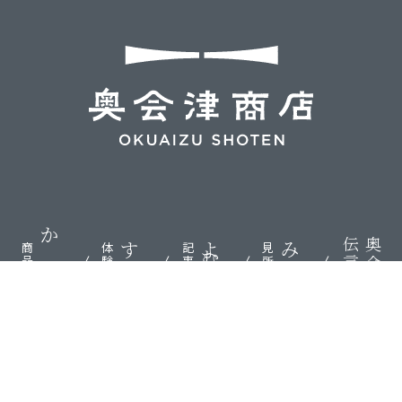
伝言板
奥会津
かう
する
よむ
みる
商品
体験
記事
見所