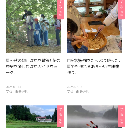
夏〜秋の駒止湿原を散策！ 花の
自家製米麹をたっぷり使った、
歴史を楽しむ湿原ガイドウォ
夏でも作れるあま〜い生味噌
ーク。
作り。
2025.07.14
2025.07.14
する
南会津町
する
南会津町