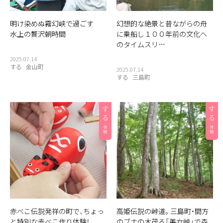
明け染めぬ霧幻峡で過ごす
幻想的な絶景と昔ながらの舟
水上の贅沢朝時間
に乗船し１００年前の文化へ
のタイムスリ…
2025.07.14
する
金山町
2025.07.14
する
三島町
赤べこ伝説発祥の町で、ちょっ
高姫伝説の峠道。三島町・間方
と特別な赤べこ作り体験！
のブナの木茂る「美女峠」で森