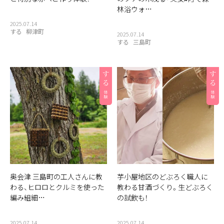
林浴ウォ…
2025.07.14
する
柳津町
2025.07.14
する
三島町
奥会津 三島町の工人さんに教
芋小屋地区のどぶろく職人に
わる、ヒロロとクルミを使った
教わる甘酒づくり。生どぶろく
編み組細…
の試飲も！
2025.07.14
2025.07.14