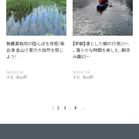
無農薬栽培の田んぼを体感！奥
【早朝】凛とした朝の只見川へ
会津 金山で夏の大自然を感じ
。清らかな時間を楽しむ、朝涼
よう！
み霧幻…
2025.07.14
2025.07.14
する
金山町
する
金山町
1
2
3
…
8
→