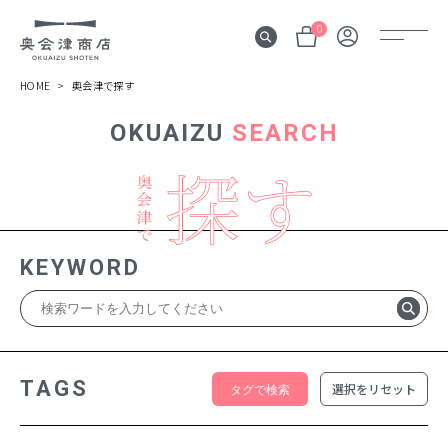
0
HOME
奥会津で探す
OKUAIZU
SEARCH
奥会津
伝言板
みる
見所
KEYWORD
よむ
記事
する
体験
TAGS
選択をリセット
かう