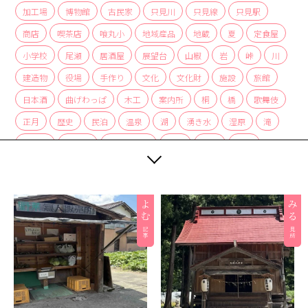
加工場
博物館
古民家
只見川
只見線
只見駅
商店
喫茶店
喰丸小
地域産品
地蔵
夏
定食屋
小学校
尾瀬
居酒屋
展望台
山椒
岩
峠
川
建造物
役場
手作り
文化
文化財
施設
旅館
日本酒
曲げわっぱ
木工
案内所
桐
橋
歌舞伎
正月
歴史
民泊
温泉
湖
湧き水
湿原
滝
炭酸水
炭酸泉
無人販売所
着物
神社
紅茶
紅葉
経木
絶景
編み組み細工
美術館
自然
自然景観
茅葺
蕎麦
薬局
裁ちそば
観光協会
観光案内所
観光物産協会
豆腐
赤カボチャ
足湯
道の駅
郵便局
重要文化財
野菜
釣り
銀行
集落
雑貨
霧幻峡
霧幻峡の渡し
風景
食堂
飲食店
餅
駅