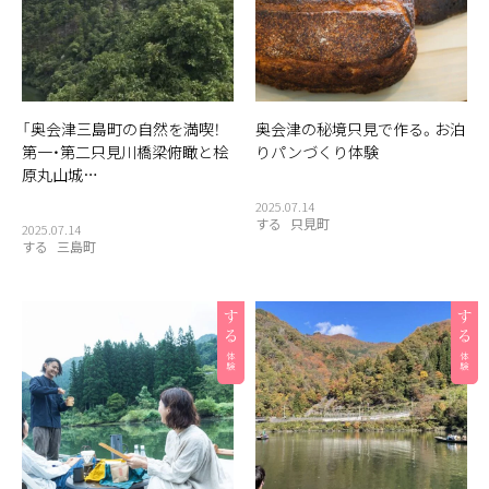
「奥会津三島町の自然を満喫！
奥会津の秘境只見で作る。お泊
第一・第二只見川橋梁俯瞰と桧
りパンづくり体験
原丸山城…
2025.07.14
する
只見町
2025.07.14
する
三島町