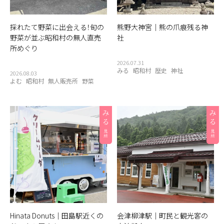
採れたて野菜に出会える！旬の
熊野大神宮｜熊の爪痕残る神
野菜が並ぶ昭和村の無人直売
社
所めぐり
2026.07.31
みる
昭和村
歴史
神社
2026.08.03
よむ
昭和村
無人販売所
野菜
Hinata Donuts｜田島駅近くの
会津柳津駅｜町民と観光客の