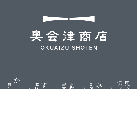
伝言板
奥会津
かう
する
よむ
みる
商品
体験
記事
見所