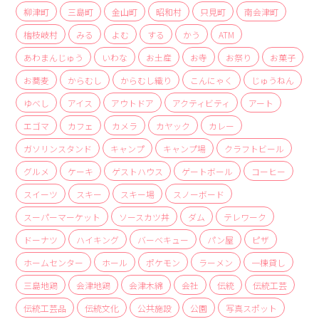
商品
柳津町
三島町
金山町
昭和村
只見町
南会津町
檜枝岐村
みる
よむ
する
かう
ATM
検索
あわまんじゅう
いわな
お土産
お寺
お祭り
お菓子
ABOUT
お蕎麦
からむし
からむし織り
こんにゃく
じゅうねん
相談窓口
ゆべし
アイス
アウトドア
アクティビティ
アート
アクセス
エゴマ
カフェ
カメラ
カヤック
カレー
お問い合わせ
ガソリンスタンド
キャンプ
キャンプ場
クラフトビール
グルメ
ケーキ
ゲストハウス
ゲートボール
コーヒー
スイーツ
スキー
スキー場
スノーボード
スーパーマーケット
ソースカツ丼
ダム
テレワーク
ドーナツ
ハイキング
バーベキュー
パン屋
ピザ
ホームセンター
ホール
ポケモン
ラーメン
一棟貸し
三島地鶏
会津地鶏
会津木綿
会社
伝統
伝統工芸
伝統工芸品
伝統文化
公共施設
公園
写真スポット