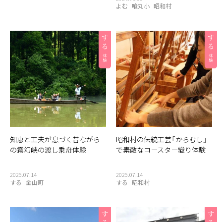
よむ
喰丸小
昭和村
知恵と工夫が息づく昔ながら
昭和村の伝統工芸「からむし」
の霧幻峡の渡し乗舟体験
で素敵なコースター織り体験
2025.07.14
2025.07.14
する
金山町
する
昭和村