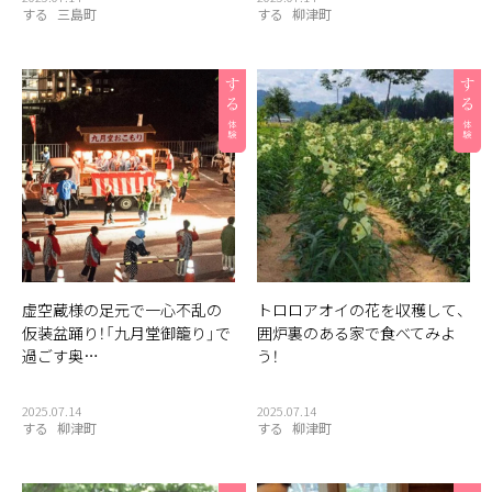
する
三島町
する
柳津町
虚空蔵様の足元で一心不乱の
トロロアオイの花を収穫して、
仮装盆踊り！「九月堂御籠り」で
囲炉裏のある家で食べてみよ
過ごす奥…
う！
2025.07.14
2025.07.14
する
柳津町
する
柳津町