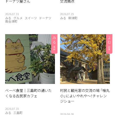
ドーナツ屋さん
交流拠点
2026.07.31
2026.07.15
みる
グルメ
スイーツ
ドーナツ
みる
柳津町
南会津町
ベーべ食堂｜三島町の通いた
村民と観光客の交流の場 「喰丸
くなる古民家カフェ
小」によいやれや〜！チャレン
ジショ…
2026.07.15
みる
三島町
2026.06.30