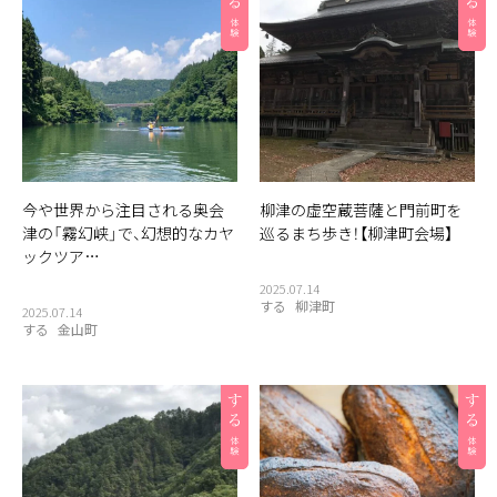
今や世界から注目される奥会
柳津の虚空蔵菩薩と門前町を
津の「霧幻峡」で、幻想的なカヤ
巡るまち歩き！【柳津町会場】
ックツア…
2025.07.14
する
柳津町
2025.07.14
する
金山町