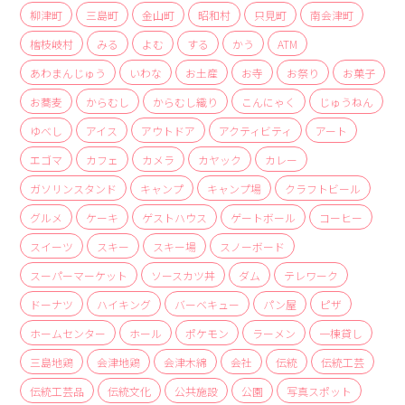
商品
柳津町
三島町
金山町
昭和村
只見町
南会津町
檜枝岐村
みる
よむ
する
かう
ATM
検索
あわまんじゅう
いわな
お土産
お寺
お祭り
お菓子
ABOUT
お蕎麦
からむし
からむし織り
こんにゃく
じゅうねん
相談窓口
ゆべし
アイス
アウトドア
アクティビティ
アート
アクセス
エゴマ
カフェ
カメラ
カヤック
カレー
お問い合わせ
ガソリンスタンド
キャンプ
キャンプ場
クラフトビール
グルメ
ケーキ
ゲストハウス
ゲートボール
コーヒー
スイーツ
スキー
スキー場
スノーボード
スーパーマーケット
ソースカツ丼
ダム
テレワーク
ドーナツ
ハイキング
バーベキュー
パン屋
ピザ
ホームセンター
ホール
ポケモン
ラーメン
一棟貸し
三島地鶏
会津地鶏
会津木綿
会社
伝統
伝統工芸
伝統工芸品
伝統文化
公共施設
公園
写真スポット