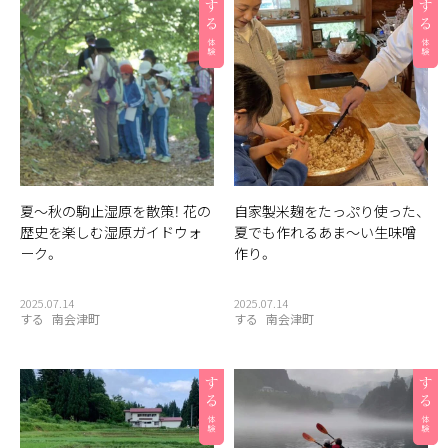
夏〜秋の駒止湿原を散策！ 花の
自家製米麹をたっぷり使った、
歴史を楽しむ湿原ガイドウォ
夏でも作れるあま〜い生味噌
ーク。
作り。
2025.07.14
2025.07.14
する
南会津町
する
南会津町