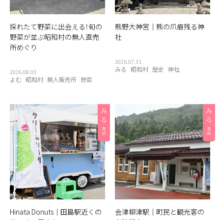
採れたて野菜に出会える！旬の
熊野大神宮｜熊の爪痕残る神
野菜が並ぶ昭和村の無人直売
社
所めぐり
2026.07.31
みる
昭和村
歴史
神社
2026.08.03
よむ
昭和村
無人販売所
野菜
Hinata Donuts｜田島駅近くの
会津柳津駅｜町民と観光客の