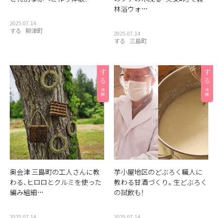
林浴ウォ…
2025.07.14
する
柳津町
2025.07.14
する
三島町
奥会津 三島町の工人さんに教
芋小屋地区のどぶろく職人に
わる、ヒロロとクルミを使った
教わる甘酒づくり。生どぶろく
編み組細…
の試飲も！
2025.07.14
2025.07.14