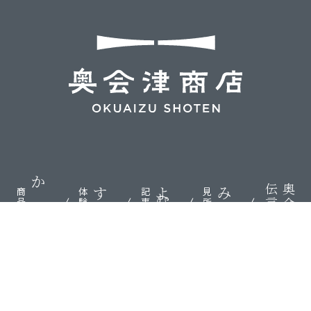
伝言板
奥会津
かう
する
よむ
みる
商品
体験
記事
見所