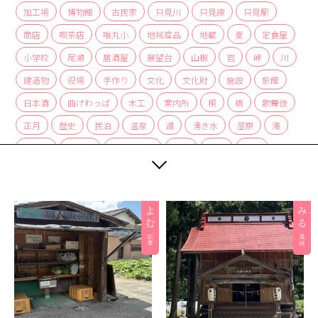
加工場
博物館
古民家
只見川
只見線
只見駅
商店
喫茶店
喰丸小
地域産品
地蔵
夏
定食屋
小学校
尾瀬
居酒屋
展望台
山椒
岩
峠
川
建造物
役場
手作り
文化
文化財
施設
旅館
日本酒
曲げわっぱ
木工
案内所
桐
橋
歌舞伎
正月
歴史
民泊
温泉
湖
湧き水
湿原
滝
炭酸水
炭酸泉
無人販売所
着物
神社
紅茶
紅葉
経木
絶景
編み組み細工
美術館
自然
自然景観
茅葺
蕎麦
薬局
裁ちそば
観光協会
観光案内所
観光物産協会
豆腐
赤カボチャ
足湯
道の駅
郵便局
重要文化財
野菜
釣り
銀行
集落
雑貨
霧幻峡
霧幻峡の渡し
風景
食堂
飲食店
餅
駅