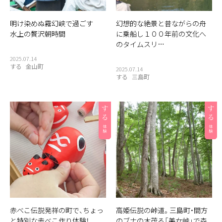
明け染めぬ霧幻峡で過ごす
幻想的な絶景と昔ながらの舟
水上の贅沢朝時間
に乗船し１００年前の文化へ
のタイムスリ…
2025.07.14
する
金山町
2025.07.14
する
三島町
赤べこ伝説発祥の町で、ちょっ
高姫伝説の峠道。三島町・間方
と特別な赤べこ作り体験！
のブナの木茂る「美女峠」で森