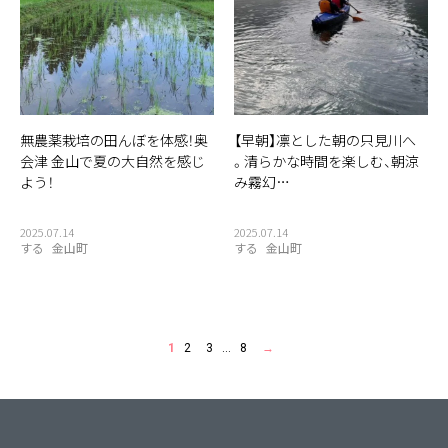
無農薬栽培の田んぼを体感！奥
【早朝】凛とした朝の只見川へ
会津 金山で夏の大自然を感じ
。清らかな時間を楽しむ、朝涼
よう！
み霧幻…
2025.07.14
2025.07.14
する
金山町
する
金山町
1
2
3
…
8
→