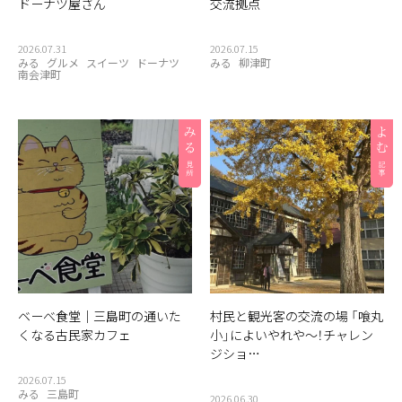
ドーナツ屋さん
交流拠点
2026.07.31
2026.07.15
みる
グルメ
スイーツ
ドーナツ
みる
柳津町
南会津町
ベーべ食堂｜三島町の通いた
村民と観光客の交流の場 「喰丸
くなる古民家カフェ
小」によいやれや〜！チャレン
ジショ…
2026.07.15
みる
三島町
2026.06.30