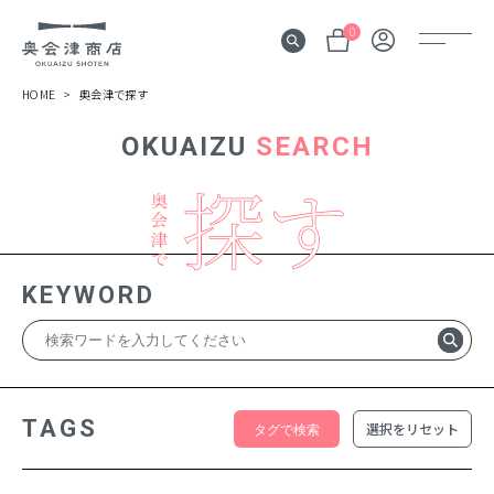
0
HOME
奥会津で探す
OKUAIZU
SEARCH
奥会津
伝言板
みる
見所
KEYWORD
よむ
記事
する
体験
TAGS
選択をリセット
かう