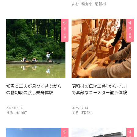
よむ
喰丸小
昭和村
知恵と工夫が息づく昔ながら
昭和村の伝統工芸「からむし」
の霧幻峡の渡し乗舟体験
で素敵なコースター織り体験
2025.07.14
2025.07.14
する
金山町
する
昭和村