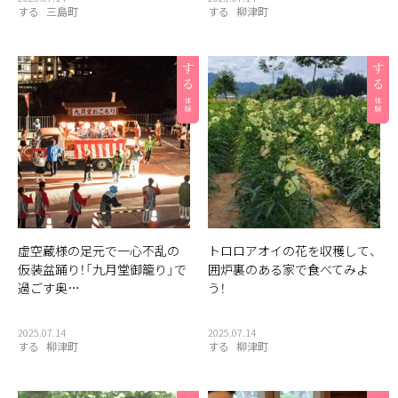
する
三島町
する
柳津町
虚空蔵様の足元で一心不乱の
トロロアオイの花を収穫して、
仮装盆踊り！「九月堂御籠り」で
囲炉裏のある家で食べてみよ
過ごす奥…
う！
2025.07.14
2025.07.14
する
柳津町
する
柳津町