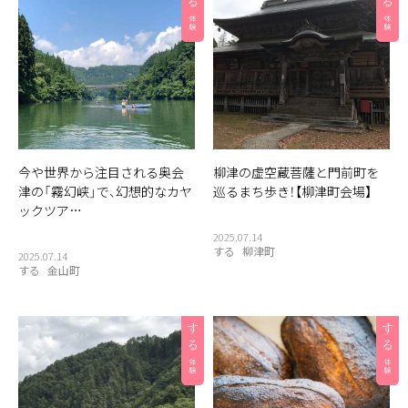
今や世界から注目される奥会
柳津の虚空蔵菩薩と門前町を
津の「霧幻峡」で、幻想的なカヤ
巡るまち歩き！【柳津町会場】
ックツア…
2025.07.14
する
柳津町
2025.07.14
する
金山町