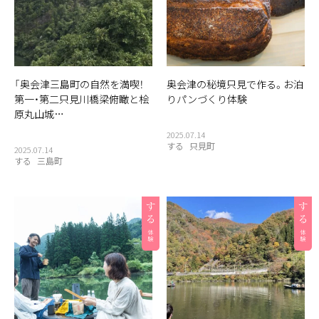
「奥会津三島町の自然を満喫！
奥会津の秘境只見で作る。お泊
第一・第二只見川橋梁俯瞰と桧
りパンづくり体験
原丸山城…
2025.07.14
する
只見町
2025.07.14
する
三島町