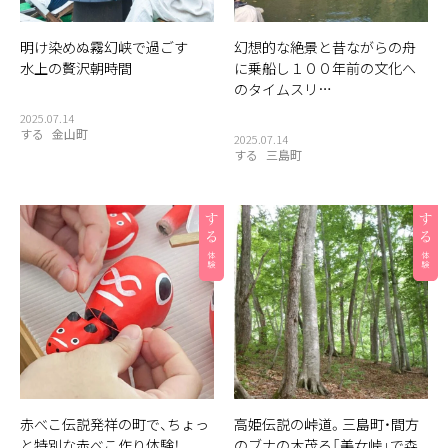
明け染めぬ霧幻峡で過ごす
幻想的な絶景と昔ながらの舟
水上の贅沢朝時間
に乗船し１００年前の文化へ
のタイムスリ…
2025.07.14
する
金山町
2025.07.14
する
三島町
赤べこ伝説発祥の町で、ちょっ
高姫伝説の峠道。三島町・間方
と特別な赤べこ作り体験！
のブナの木茂る「美女峠」で森