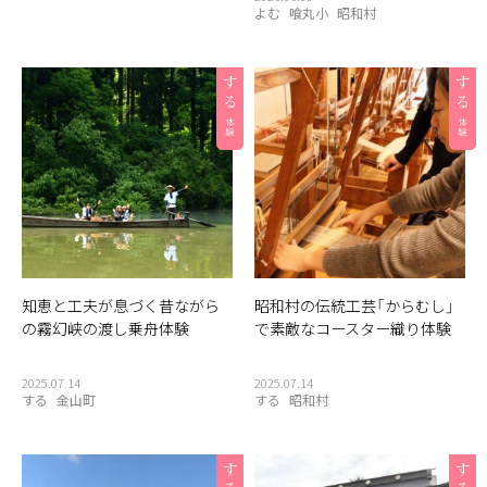
よむ
喰丸小
昭和村
知恵と工夫が息づく昔ながら
昭和村の伝統工芸「からむし」
の霧幻峡の渡し乗舟体験
で素敵なコースター織り体験
2025.07.14
2025.07.14
する
金山町
する
昭和村