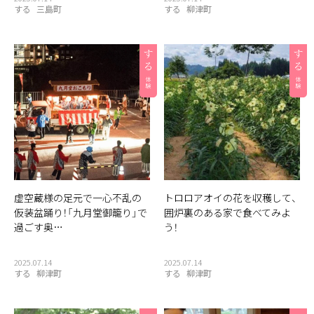
する
三島町
する
柳津町
虚空蔵様の足元で一心不乱の
トロロアオイの花を収穫して、
仮装盆踊り！「九月堂御籠り」で
囲炉裏のある家で食べてみよ
過ごす奥…
う！
2025.07.14
2025.07.14
する
柳津町
する
柳津町