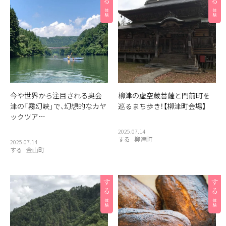
今や世界から注目される奥会
柳津の虚空蔵菩薩と門前町を
津の「霧幻峡」で、幻想的なカヤ
巡るまち歩き！【柳津町会場】
ックツア…
2025.07.14
する
柳津町
2025.07.14
する
金山町