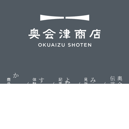
伝言板
奥会津
かう
する
よむ
みる
商品
体験
記事
見所