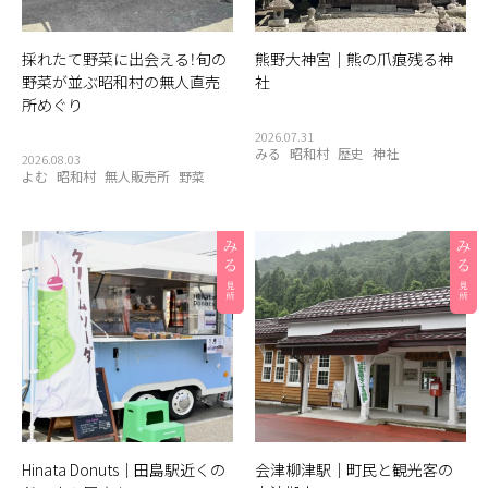
採れたて野菜に出会える！旬の
熊野大神宮｜熊の爪痕残る神
野菜が並ぶ昭和村の無人直売
社
所めぐり
2026.07.31
みる
昭和村
歴史
神社
2026.08.03
よむ
昭和村
無人販売所
野菜
Hinata Donuts｜田島駅近くの
会津柳津駅｜町民と観光客の