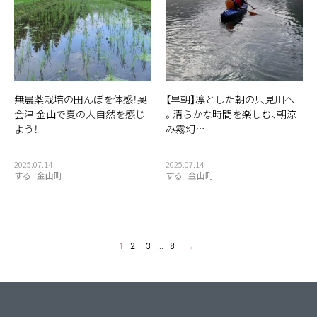
無農薬栽培の田んぼを体感！奥
【早朝】凛とした朝の只見川へ
会津 金山で夏の大自然を感じ
。清らかな時間を楽しむ、朝涼
よう！
み霧幻…
2025.07.14
2025.07.14
する
金山町
する
金山町
1
2
3
…
8
→