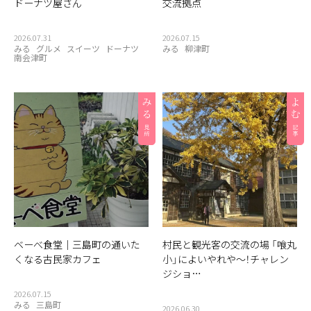
ドーナツ屋さん
交流拠点
2026.07.31
2026.07.15
みる
グルメ
スイーツ
ドーナツ
みる
柳津町
南会津町
ベーべ食堂｜三島町の通いた
村民と観光客の交流の場 「喰丸
くなる古民家カフェ
小」によいやれや〜！チャレン
ジショ…
2026.07.15
みる
三島町
2026.06.30