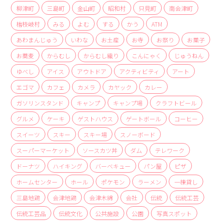
商品
柳津町
三島町
金山町
昭和村
只見町
南会津町
檜枝岐村
みる
よむ
する
かう
ATM
検索
あわまんじゅう
いわな
お土産
お寺
お祭り
お菓子
ABOUT
お蕎麦
からむし
からむし織り
こんにゃく
じゅうねん
相談窓口
ゆべし
アイス
アウトドア
アクティビティ
アート
アクセス
エゴマ
カフェ
カメラ
カヤック
カレー
お問い合わせ
ガソリンスタンド
キャンプ
キャンプ場
クラフトビール
グルメ
ケーキ
ゲストハウス
ゲートボール
コーヒー
スイーツ
スキー
スキー場
スノーボード
スーパーマーケット
ソースカツ丼
ダム
テレワーク
ドーナツ
ハイキング
バーベキュー
パン屋
ピザ
ホームセンター
ホール
ポケモン
ラーメン
一棟貸し
三島地鶏
会津地鶏
会津木綿
会社
伝統
伝統工芸
伝統工芸品
伝統文化
公共施設
公園
写真スポット