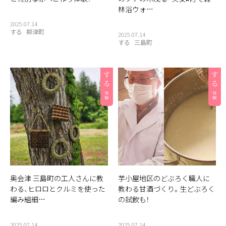
林浴ウォ…
2025.07.14
する
柳津町
2025.07.14
する
三島町
奥会津 三島町の工人さんに教
芋小屋地区のどぶろく職人に
わる、ヒロロとクルミを使った
教わる甘酒づくり。生どぶろく
編み組細…
の試飲も！
2025.07.14
2025.07.14