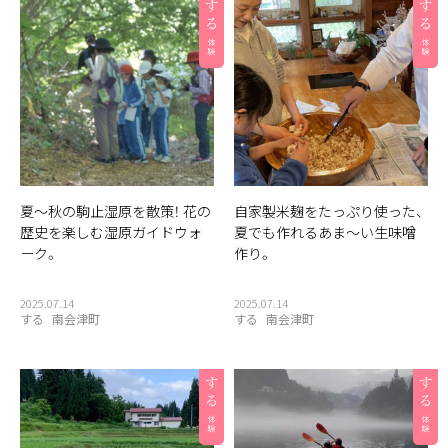
夏〜秋の駒止湿原を散策！ 花の
自家製米麹をたっぷり使った、
歴史を楽しむ湿原ガイドウォ
夏でも作れるあま〜い生味噌
ーク。
作り。
2025.07.14
2025.07.14
する
南会津町
する
南会津町