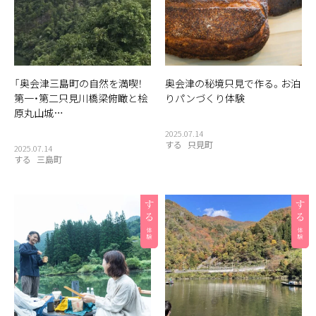
「奥会津三島町の自然を満喫！
奥会津の秘境只見で作る。お泊
第一・第二只見川橋梁俯瞰と桧
りパンづくり体験
原丸山城…
2025.07.14
する
只見町
2025.07.14
する
三島町