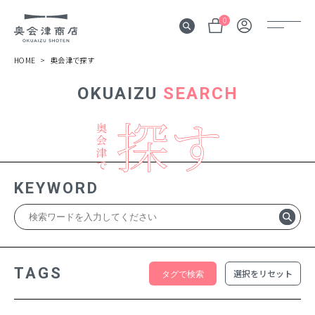
0
HOME
奥会津で探す
OKUAIZU
SEARCH
奥会津
伝言板
みる
見所
KEYWORD
よむ
記事
する
体験
TAGS
選択をリセット
かう