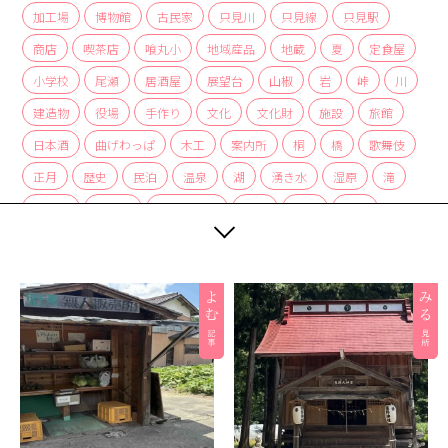
加工場
博物館
古民家
只見川
只見線
只見駅
商店
喫茶店
喰丸小
地域産品
地蔵
夏
定食屋
小学校
尾瀬
居酒屋
展望台
山椒
岩
峠
川
建造物
役場
手作り
文化
文化財
施設
旅館
日本酒
曲げわっぱ
木工
案内所
桐
橋
歌舞伎
正月
歴史
民泊
温泉
湖
湧き水
湿原
滝
炭酸水
炭酸泉
無人販売所
着物
神社
紅茶
紅葉
経木
絶景
編み組み細工
美術館
自然
自然景観
茅葺
蕎麦
薬局
裁ちそば
観光協会
観光案内所
観光物産協会
豆腐
赤カボチャ
足湯
道の駅
郵便局
重要文化財
野菜
釣り
銀行
集落
雑貨
霧幻峡
霧幻峡の渡し
風景
食堂
飲食店
餅
駅