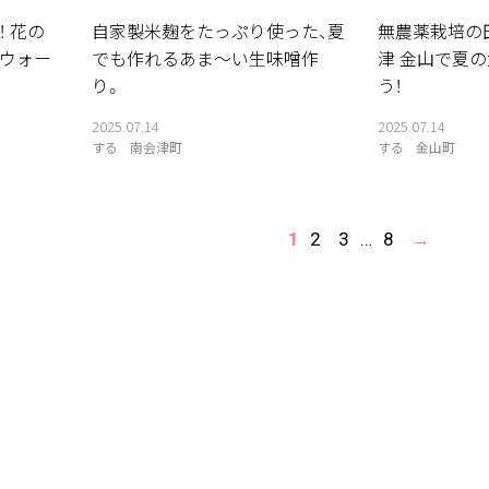
 花の
自家製米麹をたっぷり使った、夏
無農薬栽培の
ウォー
でも作れるあま〜い生味噌作
津 金山で夏
り。
う！
2025.07.14
2025.07.14
する
南会津町
する
金山町
1
2
3
…
8
→