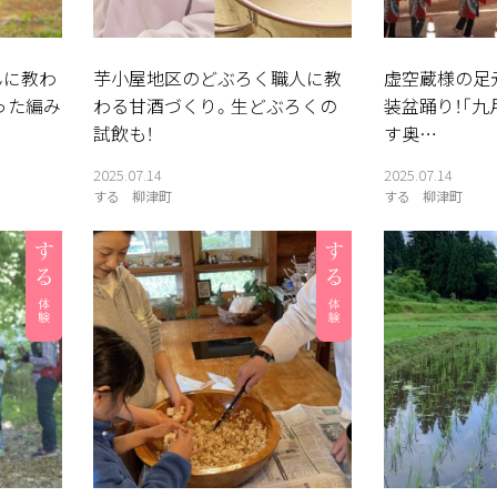
んに教わ
芋小屋地区のどぶろく職人に教
虚空蔵様の足
った編み
わる甘酒づくり。生どぶろくの
装盆踊り！「九
試飲も！
す奥…
2025.07.14
2025.07.14
する
柳津町
する
柳津町