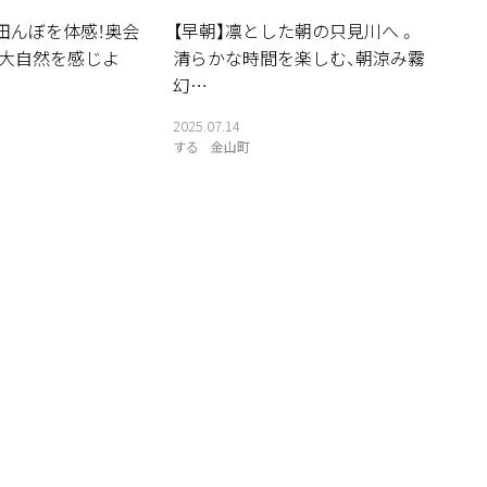
田んぼを体感！奥会
【早朝】凛とした朝の只見川へ 。
の大自然を感じよ
清らかな時間を楽しむ、朝涼み霧
幻…
2025.07.14
する
金山町