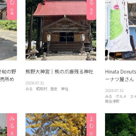
！旬の野
熊野大神宮｜熊の爪痕残る神社
Hinata Do
売所め
ーナツ屋さん
2026.07.31
みる
昭和村
歴史
神社
2026.07.31
みる
グルメ
ス
南会津町
菜