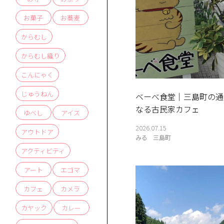
お菓子
お蕎麦
からむし
からむし織り
こんにゃく
じゅうねん
ベーべ食堂｜三島町の通
なる古民家カフェ
ゆべし
アイス
2026.07.15
アウトドア
みる
三島町
アクティビティ
かう
す
アート
エゴマ
商品
体験
せ
お
問
い
合
わ
ス
ア
ク
セ
口
カフェ
カメラ
カヤック
カレー