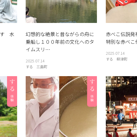
す 水
幻想的な絶景と昔ながらの舟に
赤べこ伝説発
乗船し１００年前の文化へのタ
特別な赤べこ
イムスリ…
2025.07.14
する
柳津町
2025.07.14
する
三島町