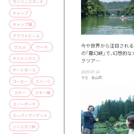
ガソリンスタンド
キャンプ
キャンプ場
クラフトビール
今や世界から注目される
グルメ
ケーキ
の「霧幻峡」で、幻想的な
ゲストハウス
クツア…
ゲートボール
2025.07.14
する
金山町
コーヒー
スイーツ
スキー
スキー場
スノーボード
スーパーマーケット
ソースカツ丼