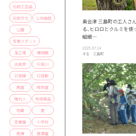
伝統工芸品
伝統文化
公共施設
奥会津 三島町の工人さ
る、ヒロロとクルミを使
公園
組細…
写真スポット
2025.07.14
加工場
博物館
する
三島町
古民家
只見川
只見線
只見駅
商店
喫茶店
喰丸小
地域産品
地蔵
夏
定食屋
小学校
尾瀬
居酒屋