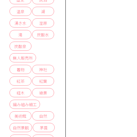
温泉
湖
湧き水
湿原
滝
炭酸水
炭酸泉
無人販売所
着物
神社
紅茶
紅葉
経木
絶景
編み組み細工
美術館
自然
自然景観
茅葺