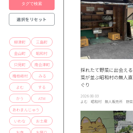
選択をリセット
柳津町
三島町
金山町
昭和村
只見町
南会津町
採れたて野菜に出会える
檜枝岐村
みる
菜が並ぶ昭和村の無人直
ぐり
よむ
する
2026.08.03
かう
ATM
よむ
昭和村
無人販売所
野
あわまんじゅう
いわな
お土産
お寺
お祭り