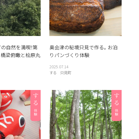
町の自然を満喫！第
奥会津の秘境只見で作る。お泊
川橋梁俯瞰と桧原丸
りパンづくり体験
2025.07.14
する
只見町