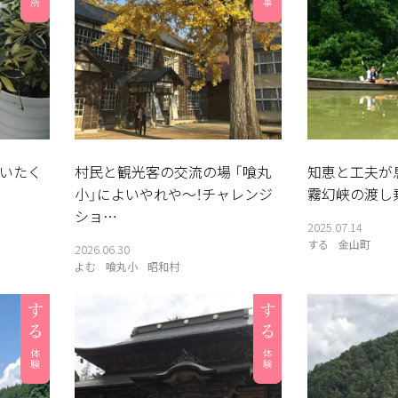
いたく
村民と観光客の交流の場 「喰丸
知恵と工夫が
小」によいやれや〜！チャレンジ
霧幻峡の渡し
ショ…
2025.07.14
する
金山町
2026.06.30
よむ
喰丸小
昭和村
る
よむ
みる
記事
見所
相
談
窓
ABOUT
検索