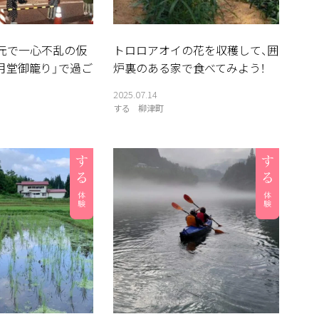
元で一心不乱の仮
トロロアオイの花を収穫して、囲
月堂御籠り」で過ご
炉裏のある家で食べてみよう！
2025.07.14
する
柳津町