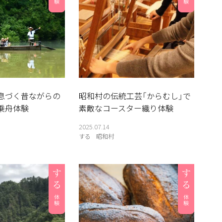
息づく昔ながらの
昭和村の伝統工芸「からむし」で
乗舟体験
素敵なコースター織り体験
2025.07.14
する
昭和村
伝言板
奥会津