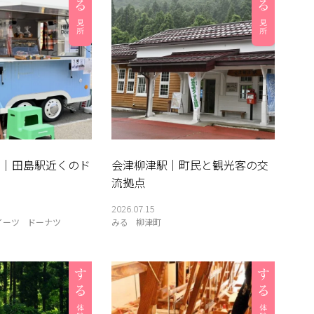
nuts｜田島駅近くのド
会津柳津駅｜町民と観光客の交
流拠点
2026.07.15
イーツ
ドーナツ
みる
柳津町