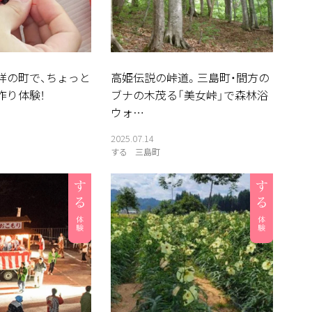
祥の町で、ちょっと
高姫伝説の峠道。三島町・間方の
作り体験！
ブナの木茂る「美女峠」で森林浴
ウォ…
2025.07.14
する
三島町