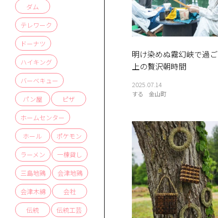
ダム
テレワーク
ドーナツ
明け染めぬ霧幻峡で過ご
ハイキング
上の贅沢朝時間
バーベキュー
2025.07.14
する
金山町
パン屋
ピザ
ホームセンター
ホール
ポケモン
ラーメン
一棟貸し
三島地鶏
会津地鶏
会津木綿
会社
伝統
伝統工芸