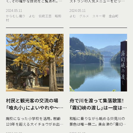
く、その確かな技術をご覧あれ。
ストランの人気メニューをピック
梅雨が明け夏の日差しが降りそそ
アップしてご紹介！ 福島県奥会津
2024.05.11
2024.05.11
ぐ中、昭和村では今年も『からむし
地域にある「フェアリーランドか
からむし織り
よむ
伝統工芸
昭和
よむ
グルメ
スキー場
金山町
引き』が始まりました！『からむし
ねやまスキー場」は、上質なパウダ
村
引き』とは、昭和
ー
村民と観光客の交流の場
舟で川を渡って集落散策！
「喰丸小」によいやれや〜！
「霧幻峡の渡し」は一度は行
チャレンジショップ開催
くべき奥会津の周遊スポッ
廃校になった小学校を活用。樹齢
和船に乗りながら眺める只見川の
中！
ト！
120年を超える大イチョウがお出
景色は唯一無二。奥会津の「霧幻峡
迎え。 交流・観光拠点施設「喰丸小
の渡し」で廃村集落散策の旅へ。