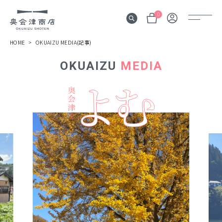
0
HOME
OKUAIZU MEDIA(記事)
OKUAIZU
MEDIA
奥会津
伝言板
みる
見所
よむ
記事
する
体験
かう