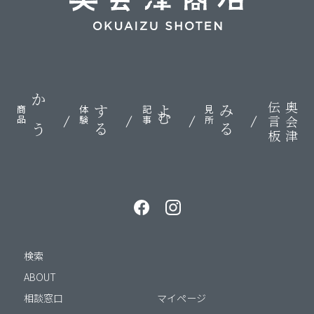
伝言板
奥会津
かう
する
よむ
みる
商品
体験
記事
見所
検索
ABOUT
相談窓口
マイページ