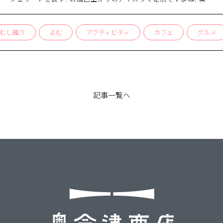
津の三島町では、温泉施設に隣接してジェラートが食べられるカフ
ェがあるんです。今回はそんな只見川を一望
り
よむ
アクティビティ
カフェ
グルメ
ケ
記事一覧へ