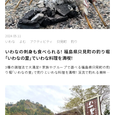
2024.05.11
いわな
よむ
アクティビティ
只見町
釣り
いわなの刺身も食べられる！ 福島県只見町の釣り堀
「いわなの里」でいわな料理を満喫！
3種の調理法で大満足!! 家族やグループで遊べる福島県只見町の釣
り堀「いわなの里」で釣りといわな料理を満喫！ 渓流で釣れる美味し
い川魚として有名なイワナやヤマメは、やっぱり釣りたての調理が
一番美味しいですよね！ 実際に渓流に