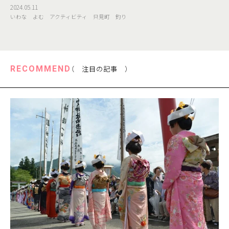
流で釣れる美味しい川魚として有名なイワナやヤマメは、
2024.05.11
やっぱり釣りたての調理が一番美味しいですよね！ 実際に
いわな
よむ
アクティビティ
只見町
釣り
渓流に行って釣ることもできますが、釣りたてをその場で
捌いて調理するのは初心者ではなかなか難しいもの。 福島
県只見町の釣り堀「いわなの里」では、初心者でも釣れるい
わなの釣り堀。しかも釣ったその場で様々な
RECOMMEND
（ 注目の記事 ）