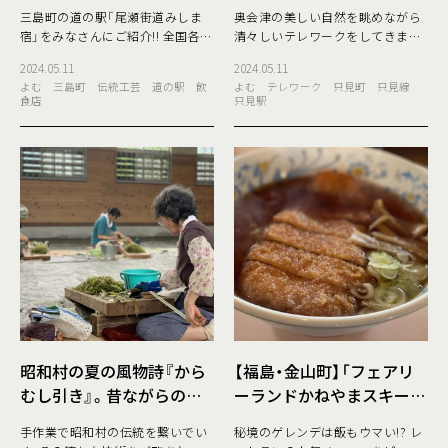
津の伝統工芸から美味しい
ンターでのんびりテレワー
三島町の道の駅「尾瀬街道みしま
奥会津の美しい自然を眺めながら
ものま
ク！
宿」をみなさんにご紹介!! 全国各地
清々しいテレワークをしてきまし
にある「道の駅」。その地域ならで
た♪ 最高に天気の良かった先日、
2024.05.11
2024.05.11
はの特産品やお土産が売っていて、
SATORUメンバーでドライブを楽
よむ
三島町
伝統工芸
道の駅
飲
よむ
テレワーク
只見町
只見線
旅行や遠出の時に立ち寄るのを楽
しみながら只見町へ行ってきまし
食店
只見駅
しみにしてい
た♪ 駅前に行く
昭和村の夏の風物詩『から
【福島・金山町】「フェアリ
むし引き』。昔ながらの手
ーランドかねやまスキー
作業で伝統を繋いでいく美
場」の美味しいレストラン
手作業で昭和村の伝統を繋いでい
秘境のゲレンデは飯もウマい!? レ
しい姿と
メニュー