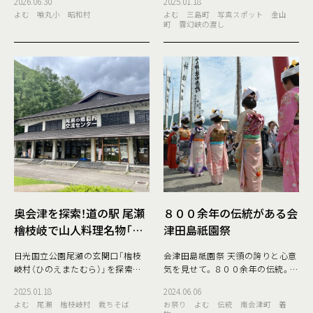
2026.06.30
2025.01.18
くいまるしょう」は、旧・喰丸小学
奥会津は金山町と三島町の町境に
よむ
喰丸小
昭和村
よむ
三島町
写真スポット
金山
校を改修して2018年（平成30年）4
ある『霧幻峡』はご存知でしょう
町
霧幻峡の渡し
月にオ
か？ 「霧幻峡の渡
奥会津を探索！道の駅 尾瀬
８００余年の伝統がある会
檜枝岐で山人料理名物「裁
津田島祇園祭
ちそば」に舌鼓♪
日光国立公園尾瀬の玄関口「檜枝
会津田島祇園祭 天領の誇りと心意
岐村（ひのえまたむら）」を探索し
気を見せて。８００余年の伝統。
にレッツゴー！ 先日、日光国立公園
国指定重要無形民俗文化財「田島
2025.01.18
2024.06.06
尾瀬の玄関口である、奥会津の檜枝
祇園祭おとうや行事」保持社田出
よむ
尾瀬
檜枝岐村
裁ちそば
お祭り
よむ
伝統
南会津町
着
岐村へ行ってきました！雄大な自然
宇賀神社祇園祭 熊野神社例大祭