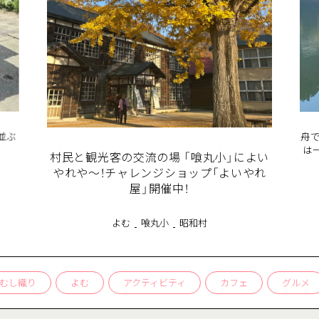
商品
検索
ABOUT
相談窓口
アクセス
並ぶ
舟で
お問い合わせ
は
村民と観光客の交流の場 「喰丸小」によい
やれや〜！チャレンジショップ「よいやれ
屋」開催中！
よむ
喰丸小
昭和村
り
よむ
アクティビティ
カフェ
グルメ
ケ