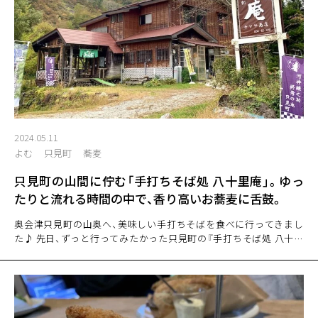
2024.05.11
よむ
只見町
蕎麦
只見町の山間に佇む「手打ちそば処 八十里庵」。ゆっ
たりと流れる時間の中で、香り高いお蕎麦に舌鼓。
奥会津只見町の山奥へ、美味しい手打ちそばを食べに行ってきまし
た♪ 先日、ずっと行ってみたかった只見町の『手打ちそば処 八十里
庵（はちじゅうりあん）』へ行ってきました。山間に佇むお店にはゆ
ったりとした時間が流れていて、お腹だけではなく