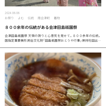
2024.06.06
お祭り
よむ
伝統
南会津町
着物
８００余年の伝統がある会津田島祇園祭
会津田島祇園祭 天領の誇りと心意気を見せて。８００余年の伝統。
国指定重要無形民俗文化財「田島祇園祭おとうや行事」保持社田出宇
賀神社祇園祭 熊野神社例大祭 会津田島祇園祭は、鎌倉時代の文治
年間（1185年