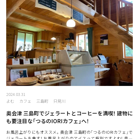
2024.03.31
よむ
カフェ
三島町
只見川
奥会津 三島町でジェラートとコーヒーを満喫！ 建物に
も要注目な「つるのIORIカフェ」へ！
お風呂上がりにもオススメ。奥会津 三島町の「つるのIORIカフェ」で
ジェラートを食す！ お風呂上がりのアイスって格別ですよね！ 奥会