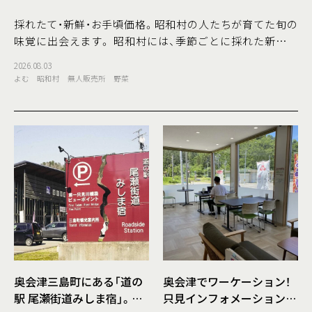
採れたて・新鮮・お手頃価格。昭和村の人たちが育てた旬の
味覚に出会えます。 昭和村には、季節ごとに採れた新鮮な
野菜が並ぶ無人直売所が点在しています。地元の生産者が
2026.08.03
丹精込めて育てた野菜を、気軽に、そしてお手頃な価格で購
よむ
昭和村
無人販売所
野菜
入できるのが魅力です。 直売所ごとに並ぶ野菜や雰囲気も
異なり、訪れるたびに新しい発見があるのも楽しみのひと
つ。ドライブの途中やお散歩の合間に立ち寄って、その時
期ならではの旬の味覚に出会ってみませんか。今回は、昭
和
奥会津三島町にある「道の
奥会津でワーケーション！
駅 尾瀬街道みしま宿」。会
只見インフォメーションセ