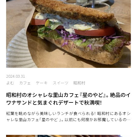
2024.03.31
よむ
カフェ
ケーキ
スイーツ
昭和村
昭和村のオシャレな里山カフェ『星のやど』。絶品のイ
ワナサンドと気まぐれデザートで秋満喫！
紅葉を眺めながら美味しいランチが食べられる！ 昭和村にあるオシ
ャレな里山カフェ「星のやど 」。以前にも何度かお邪魔しているので
すが、先日知り合いの方から新メニューの『岩魚（イワナ）サンドが絶
品！』との話を聞き、いても立ってもいれず食