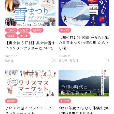
三島町
只見町
昭和村
昭和村
柳津町
金山町
【昭和村】第40回 からむし織
の里雪まつりin道の駅 からむ
【奥会津５町村】奥会津雪ま
し織…
つりスタンプラリーについて
2025.01.15
2025.01.17
伝言板
昭和村
伝言板
昭和村
昭和村
よいやれ屋スペシャル・クリ
令和7年度 からむし体験生(第
スマスマーケット
32期)募集のお知らせ