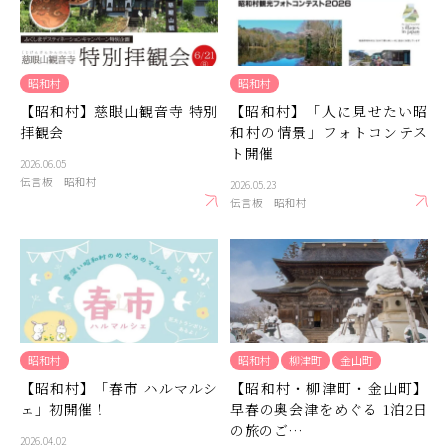
昭和村
昭和村
【昭和村】慈眼山観音寺 特別
【昭和村】「人に見せたい昭
拝観会
和村の情景」フォトコンテス
ト開催
2026.06.05
伝言板
昭和村
2026.05.23
伝言板
昭和村
昭和村
昭和村
柳津町
金山町
【昭和村】「春市 ハルマルシ
【昭和村・柳津町・金山町】
ェ」初開催！
早春の奥会津をめぐる 1泊2日
の旅のご…
2026.04.02