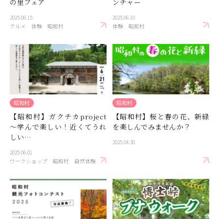
の里フェア
ンチャー
2025.06.15
2025.06.10
グルメ
体験
昭和村
体験
昭和村
昭和村
昭和村
【昭和村】ガクチカproject
【昭和村】桜と春の花、新緑
～学んで楽しい！近くてうれ
を楽しんでみませんか？
しい…
2025.04.30
2025.06.01
ワークショップ
昭和村
自然体験