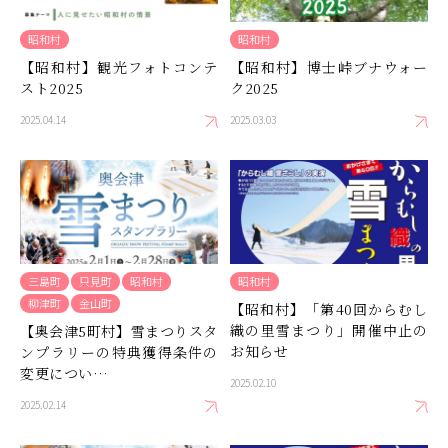
昭和村
昭和村
【昭和村】観光フォトコンテ
【昭和村】博士峠ブナウォー
スト2025
ク2025
2025.04.14
2025.03.03
三島町
只見町
昭和村
昭和村
柳津町
金山町
【昭和村】「第40回からむし
織の里雪まつり」開催中止の
【奥会津5町村】雪まつりスタ
お知らせ
ンプラリーの特典獲得条件の
変更につい…
2025.02.10
2025.02.14