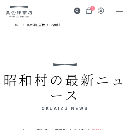
0
HOME
奥会津伝言板
昭和村
奥会津
伝言板
みる
昭和村の最新ニュ
見所
よむ
ース
記事
する
OKUAIZU NEWS
体験
かう