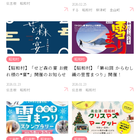
伝言板
昭和村
2026.02.25
する
昭和村
柳津町
金山町
昭和村
昭和村
【昭和村】「せど森の宴 お疲
【昭和村】「第41回 からむし
れ様の❝宴❞」開催のお知らせ
織の里雪まつり」開催！
2026.01.23
2026.01.23
伝言板
昭和村
伝言板
昭和村
三島町
只見町
昭和村
昭和村