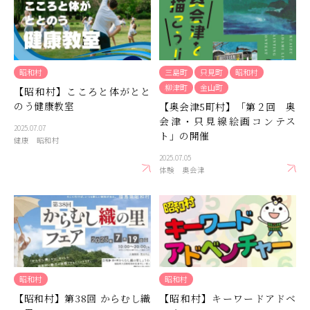
昭和村
三島町
只見町
昭和村
柳津町
金山町
【昭和村】こころと体がとと
のう健康教室
【奥会津5町村】「第２回 奥
会津・只見線絵画コンテス
2025.07.07
ト」の開催
健康
昭和村
2025.07.05
体験
奥会津
昭和村
昭和村
【昭和村】第38回 からむし織
【昭和村】キーワードアドベ