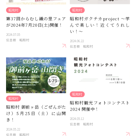
昭和村
昭和村
第37回からむし織の里フェア
昭和村ガクチカproject ～学
が2024年7月20日(土)開催！
んで楽しい！近くてうれし
い！～
2024.07.05
伝言板
昭和村
2024.06.22
伝言板
昭和村
昭和村
昭和村
昭和村観光フォトコンテスト
昭和村 御前ヶ岳（ごぜんがた
2024 開催中！
け）5月25日（土）に山開
2024.05.12
き！
伝言板
昭和村
2024.05.22
伝言板
昭和村