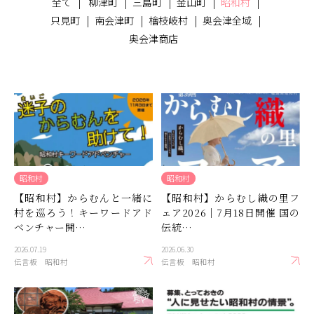
全て
柳津町
三島町
金山町
昭和村
商品
只見町
南会津町
檜枝岐村
奥会津全域
奥会津商店
検索
ABOUT
相談窓口
アクセス
お問い合わせ
昭和村
昭和村
【昭和村】からむんと一緒に
【昭和村】からむし織の里フ
村を巡ろう！キーワードアド
ェア2026｜7月18日開催 国の
ベンチャー開…
伝統…
2026.07.19
2026.06.30
伝言板
昭和村
伝言板
昭和村