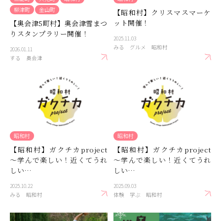
柳津町
金山町
【昭和村】クリスマスマーケ
ット開催！
【奥会津5町村】奥会津雪まつ
りスタンプラリー開催！
2025.11.03
みる
グルメ
昭和村
2026.01.11
する
奥会津
昭和村
昭和村
【昭和村】ガクチカproject
【昭和村】ガクチカproject
～学んで楽しい！近くてうれ
～学んで楽しい！近くてうれ
しい…
しい…
2025.10.22
2025.09.03
みる
昭和村
体験
学ぶ
昭和村