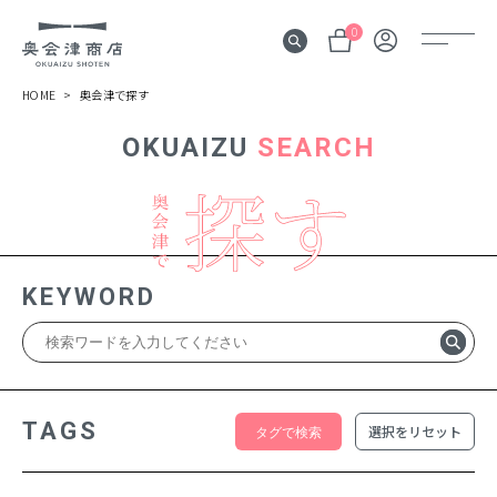
0
HOME
奥会津で探す
OKUAIZU
SEARCH
奥会津
伝言板
みる
見所
KEYWORD
よむ
記事
する
体験
TAGS
選択をリセット
かう