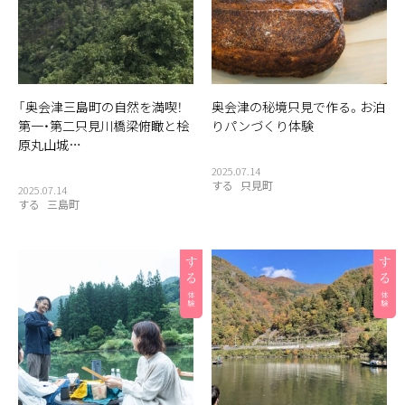
「奥会津三島町の自然を満喫！
奥会津の秘境只見で作る。お泊
第一・第二只見川橋梁俯瞰と桧
りパンづくり体験
原丸山城…
2025.07.14
する
只見町
2025.07.14
する
三島町