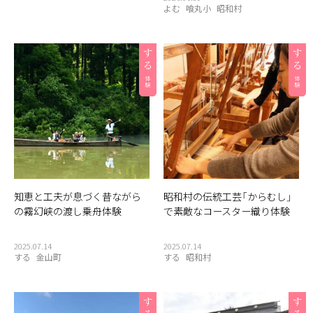
よむ
喰丸小
昭和村
知恵と工夫が息づく昔ながら
昭和村の伝統工芸「からむし」
の霧幻峡の渡し乗舟体験
で素敵なコースター織り体験
2025.07.14
2025.07.14
する
金山町
する
昭和村