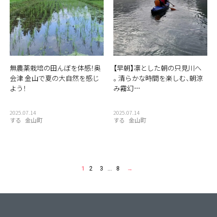
無農薬栽培の田んぼを体感！奥
【早朝】凛とした朝の只見川へ
会津 金山で夏の大自然を感じ
。清らかな時間を楽しむ、朝涼
よう！
み霧幻…
2025.07.14
2025.07.14
する
金山町
する
金山町
1
2
3
…
8
→