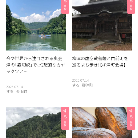
今や世界から注目される奥会
柳津の虚空蔵菩薩と門前町を
津の「霧幻峡」で、幻想的なカヤ
巡るまち歩き！【柳津町会場】
ックツア…
2025.07.14
する
柳津町
2025.07.14
する
金山町