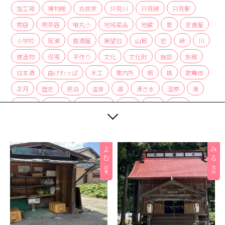
加工場
博物館
古民家
只見川
只見線
只見駅
商店
喫茶店
喰丸小
地域産品
地蔵
夏
定食屋
小学校
尾瀬
居酒屋
展望台
山椒
岩
峠
川
建造物
役場
手作り
文化
文化財
施設
旅館
日本酒
曲げわっぱ
木工
案内所
桐
橋
歌舞伎
正月
歴史
民泊
温泉
湖
湧き水
湿原
滝
炭酸水
炭酸泉
無人販売所
着物
神社
紅茶
紅葉
経木
絶景
編み組み細工
美術館
自然
自然景観
茅葺
蕎麦
薬局
裁ちそば
観光協会
観光案内所
観光物産協会
豆腐
赤カボチャ
足湯
道の駅
郵便局
重要文化財
野菜
釣り
銀行
集落
雑貨
霧幻峡
霧幻峡の渡し
風景
食堂
飲食店
餅
駅