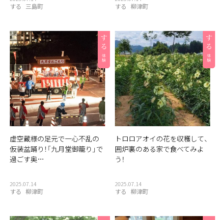
する
三島町
する
柳津町
虚空蔵様の足元で一心不乱の
トロロアオイの花を収穫して、
仮装盆踊り！「九月堂御籠り」で
囲炉裏のある家で食べてみよ
過ごす奥…
う！
2025.07.14
2025.07.14
する
柳津町
する
柳津町