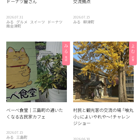
ドーナツ屋さん
交流拠点
2026.07.31
2026.07.15
みる
グルメ
スイーツ
ドーナツ
みる
柳津町
南会津町
ベーべ食堂｜三島町の通いた
村民と観光客の交流の場 「喰丸
くなる古民家カフェ
小」によいやれや〜！チャレン
ジショ…
2026.07.15
みる
三島町
2026.06.30