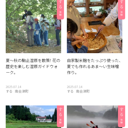
夏〜秋の駒止湿原を散策！ 花の
自家製米麹をたっぷり使った、
歴史を楽しむ湿原ガイドウォ
夏でも作れるあま〜い生味噌
ーク。
作り。
2025.07.14
2025.07.14
する
南会津町
する
南会津町