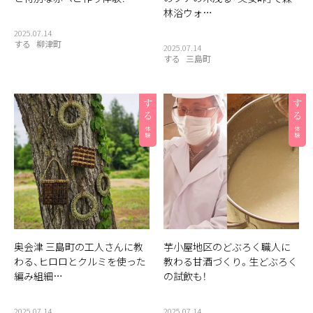
林浴ウォ…
2025.07.14
する
柳津町
2025.07.14
する
三島町
奥会津 三島町の工人さんに教
芋小屋地区のどぶろく職人に
わる、ヒロロとクルミを使った
教わる甘酒づくり。生どぶろく
編み組細…
の試飲も！
2025.07.14
2025.07.14