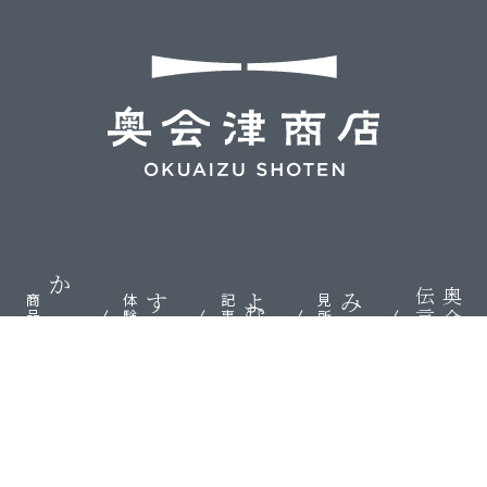
伝言板
奥会津
かう
する
よむ
みる
商品
体験
記事
見所