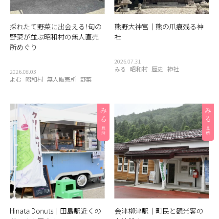
採れたて野菜に出会える！旬の
熊野大神宮｜熊の爪痕残る神
野菜が並ぶ昭和村の無人直売
社
所めぐり
2026.07.31
みる
昭和村
歴史
神社
2026.08.03
よむ
昭和村
無人販売所
野菜
Hinata Donuts｜田島駅近くの
会津柳津駅｜町民と観光客の