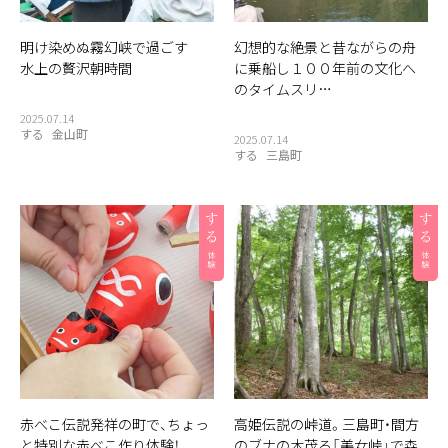
明け染めぬ霧幻峡で過ごす
幻想的な絶景と昔ながらの舟
水上の贅沢朝時間
に乗船し１００年前の文化へ
のタイムスリ…
2025.07.14
する
金山町
2025.07.14
する
三島町
赤べこ伝説発祥の町で、ちょっ
高姫伝説の峠道。三島町・間方
と特別な赤べこ作り体験！
のブナの木茂る「美女峠」で森